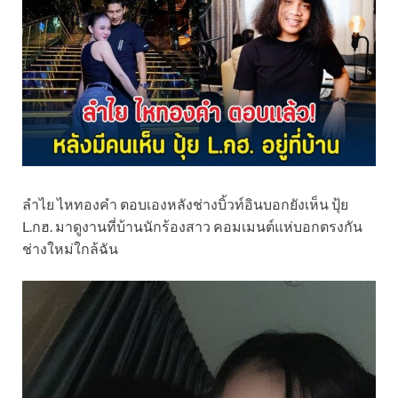
ลำไย ไหทองคำ ตอบเองหลังช่างบิ้วท์อินบอกยังเห็น ปุ้ย
L.กฮ. มาดูงานที่บ้านนักร้องสาว คอมเมนต์แห่บอกตรงกัน
ช่างใหม่ใกล้ฉัน