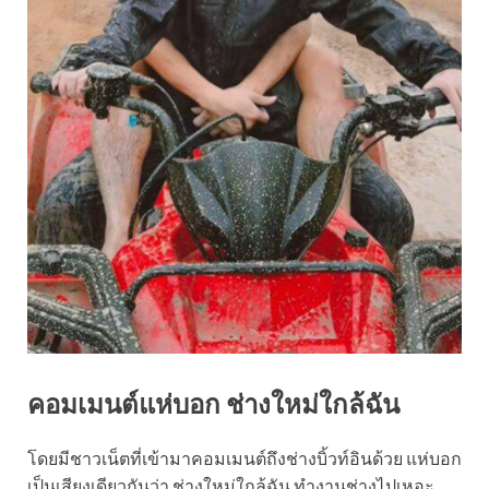
คอมเมนต์แห่บอก ช่างใหม่ใกล้ฉัน
โดยมีชาวเน็ตที่เข้ามาคอมเมนต์ถึงช่างบิ้วท์อินด้วย แห่บอก
เป็นเสียงเดียวกันว่า ช่างใหม่ใกล้ฉัน ทำงานช่างไปเหอะ