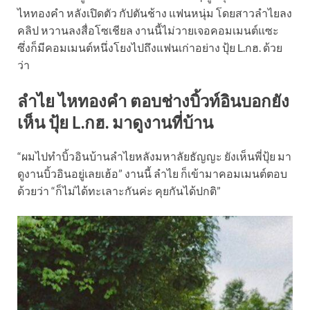
ไหทองคำ หลังเปิดตัว กัปตันช้าง แฟนหนุ่ม โดยสาวลำไยลง
คลิป หวานลงสื่อโซเชียล งานนี้ไม่วายเจอคอมเมนต์แซะ
ซึ่งก็มีคอมเมนต์หนึ่งโยงไปถึงแฟนเก่าอย่าง ปุ้ย L.กฮ. ด้วย
ว่า
ลำไย ไหทองคำ ตอบช่างบิ้วท์อินบอกยัง
เห็น ปุ้ย L.กฮ. มาดูงานที่บ้าน
“ผมไปทำบิ้วอินบ้านลำไยหลังมหาลัยธัญญะ ยังเห็นพี่ปุ้ย มา
ดูงานบิ้วอินอยู่เลยเฮ้อ” งานนี้ ลำไย ก็เข้ามาคอมเมนต์ตอบ
ด้วยว่า “ก็ไม่ได้ทะเลาะกันค่ะ คุยกันได้ปกติ”