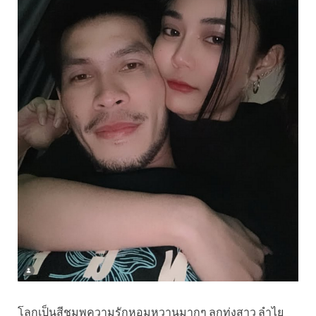
โลกเป็นสีชมพูความรักหอมหวานมากๆ ลูกทุ่งสาว ลำไย