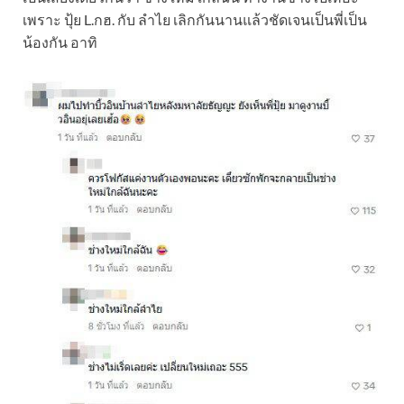
เพราะ ปุ้ย L.กฮ. กับ ลำไย เลิกกันนานแล้วชัดเจนเป็นพี่เป็น
น้องกัน อาทิ