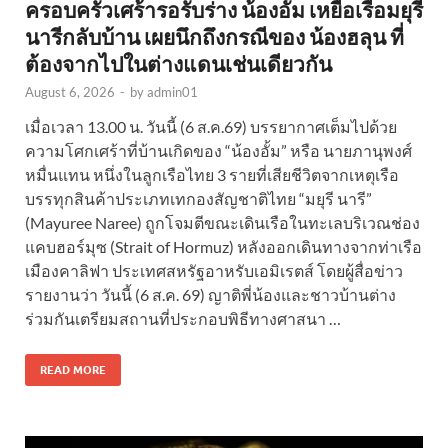
ครอบครัวเศร้ารอรับร่าง น้องอั้ม เหยื่อเรือมยุรี
นารีกลับบ้าน เผยนึกถึงกรณีของ น้องฮลุน ที่
ต้องจากไปในต่างแดนเช่นเดียวกัน
August 6, 2026
-
by
admin01
เมื่อเวลา 13.00 น. วันนี้ (6 ส.ค.69) บรรยากาศเต็มไปด้วย
ความโศกเศร้าที่บ้านเกิดของ “น้องอั้ม” หรือ นายภานุพงศ์
หมื่นแทน หนึ่งในลูกเรือไทย 3 รายที่เสียชีวิตจากเหตุเรือ
บรรทุกสินค้าประเภทเทกองสัญชาติไทย “มยุรี นารี”
(Mayuree Naree) ถูกโจมตีขณะเดินเรือในทะเลบริเวณช่อง
แคบฮอร์มุซ (Strait of Hormuz) หลังออกเดินทางจากท่าเรือ
เมืองคาลิฟา ประเทศสหรัฐอาหรับเอมิเรตส์ โดยผู้สื่อข่าว
รายงานว่า วันนี้ (6 ส.ค. 69) ญาติพี่น้องและชาวบ้านต่าง
ร่วมกันเตรียมสถานที่ประกอบพิธีทางศาสนา …
READ MORE