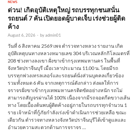
NEWS
ด่วน! เกิดอุบัติเหตุใหญ่ รถบรรทุกชนสนั่น
รถยนต์ 7 คัน เปิดยอดผู้บาดเจ็บ เร่งช่วยผู้ติด
ค้าง
August 6, 2026
-
by
admin01
วันที่ 6 สิงหาคม 2569 เพจ ตำรวจทางหลวง รายงาน เกิด
อุบัติเหตุบนทางหลวงหมายเลข 304 บริเวณหลักกิโลเมตรที่
208 ช่วงทางลงเขา ฝั่งขาเข้ากรุงเทพมหานคร ในพื้นที่
จังหวัดปราจีนบุรี เมื่อเวลาประมาณ 11.00 น. โดยมีรถ
บรรทุกพ่วงเทรลเลอร์และรถยนต์นั่งส่วนบุคคลเกี่ยวข้อง
รวมทั้งหมด 6 คัน จากเหตุการณ์ดังกล่าว ส่งผลให้การ
จราจรฝั่งขาเข้ากรุงเทพมหานครติดขัดอย่างหนัก รถไม่
สามารถสัญจรผ่านได้ 100% เนื่องจากมีรถจอดกีดขวางเส้น
ทาง โดยเบื้องต้นพบผู้ติดค้างอยู่ภายในรถบรรทุกจำนวน 1
ราย เจ้าหน้าที่กู้ภัยกำลังเร่งเข้าดำเนินการช่วยเหลือ ขณะ
เดียวกัน ตำรวจทางหลวงจังหวัดปราจีนบุรีได้เข้าดูแลและ
อำนวยความสะดวกด้านการจราจร …