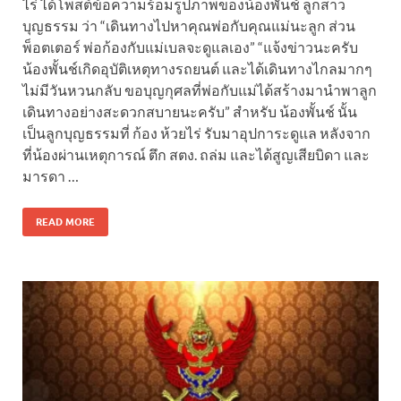
ไร่ ได้โพสต์ข้อความร้อมรูปภาพของน้องพั้นช์ ลูกสาว
บุญธรรม ว่า “เดินทางไปหาคุณพ่อกับคุณแม่นะลูก ส่วน
พ็อตเตอร์ พ่อก้องกับแม่เบลจะดูแลเอง” “แจ้งข่าวนะครับ
น้องพั้นช์เกิดอุบัติเหตุทางรถยนต์ และได้เดินทางไกลมากๆ
ไม่มีวันหวนกลับ ขอบุญกุศลที่พ่อกับแม่ได้สร้างมานำพาลูก
เดินทางอย่างสะดวกสบายนะครับ” สำหรับ น้องพั้นช์ นั้น
เป็นลูกบุญธรรมที่ ก้อง ห้วยไร่ รับมาอุปการะดูแล หลังจาก
ที่น้องผ่านเหตุการณ์ ตึก สตง. ถล่ม และได้สูญเสียบิดา และ
มารดา …
READ MORE