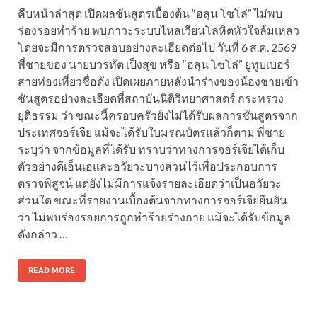
คืบหน้าล่าสุด เปิดผลชันสูตรเบื้องต้น “ฮลุน โซโล่” ไม่พบ
ร่องรอยทำร้าย พบภาวะระบบไหลเวียนโลหิตหัวใจล้มเหลว
โดยจะมีการตรวจสอบอย่างละเอียดต่อไป วันที่ 6 ส.ค. 2569
พี่ชายของ นายบวรทัต เป็งสุข หรือ “ฮลุน โซโล่” ยูทูบเบอร์
สายท่องเที่ยวชื่อดัง เปิดเผยภายหลังนำร่างของน้องชายเข้า
ชันสูตรอย่างละเอียดที่สถาบันนิติวิทยาศาสตร์ กระทรวง
ยุติธรรม ว่า ขณะนี้ครอบครัวยังไม่ได้รับผลการชันสูตรจาก
ประเทศจอร์เจีย แม้จะได้รับใบมรณบัตรแล้วก็ตาม พี่ชาย
ระบุว่า จากข้อมูลที่ได้รับ ทราบว่าทางการจอร์เจียได้เก็บ
ตัวอย่างดีเอ็นเอและอวัยวะบางส่วนไว้เพื่อประกอบการ
ตรวจพิสูจน์ แต่ยังไม่มีการแจ้งรายละเอียดว่าเป็นอวัยวะ
ส่วนใด ขณะที่รายงานเบื้องต้นจากทางการจอร์เจียยืนยัน
ว่า ไม่พบร่องรอยการถูกทำร้ายร่างกาย แม้จะได้รับข้อมูล
ดังกล่าว …
READ MORE