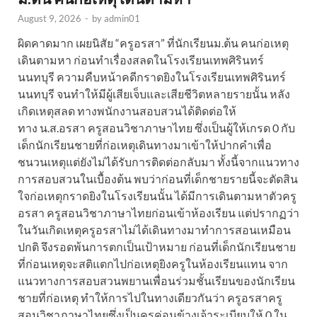
August 9, 2026
-
by
admin01
ผิดคาดมาก เผยนิสัย “ครูอรสา” ที่นักเรียนม.ต้น คนก่อเหตุ
เดินตามหา ก่อนทำเรื่องสลดในโรงเรียนเทพศิรินทร์
นนทบุรี ความคืบหน้าคดีกราดยิงในโรงเรียนเทพศิรินทร์
นนทบุรี จนทำให้มีผู้เสียเจ็บและเสียชีวิตหลายรายนั้น หลัง
เกิดเหตุสลด ทางพนักงานสอบสวนได้ติดต่อให้
ทาง น.ส.อรสา ครูสอนวิชาภาษาไทย ซึ่งเป็นผู้ให้เกรด 0 กับ
เด็กนักเรียนชายที่ก่อเหตุเดินทางมาเข้าให้ปากคำเพื่อ
ชนวนเหตุแต่ยังไม่ได้รับการติดต่อกลับมา ทั้งนี้จากแนวทาง
การสอบสวนในเบื้องต้น พบว่าก่อนที่เด็กชายรายนี้จะตัดสิน
ใจก่อเหตุกราดยิงในโรงเรียนนั้น ได้มีการเดินตามหาตัวครู
อรสา ครูสอนวิชาภาษาไทยก่อนเข้าห้องเรียน แต่ปรากฏว่า
ในวันเกิดเหตุครูอรสาไม่ได้เดินทางมาทำการสอนเหมือน
ปกติ จึงรอดพ้นการตกเป็นเป้าหมาย ก่อนที่เด็กนักเรียนชาย
ที่ก่อนเหตุจะสติแตกไปก่อเหตุยิงครูในห้องเรียนแทน จาก
แนวทางการสอบสวนพยานเพื่อนร่วมชั้นเรียนของนักเรียน
ชายที่ก่อเหตุ ทำให้การไปในทางเดียวกันว่า ครูอรสาครู
สอนวิชาภาษาไทยซึ่งเป็นครูค่อนข้างเจ้าระเบียบให้ 0 ใน