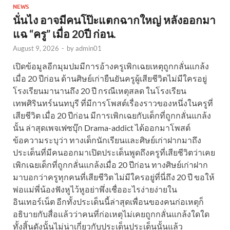
NEWS
นั่นไง อาจมีคนโป๊ะแตกฉากใหญ่ หลังออกมา
แฉ “ครู” เมื่อ 20ปี ก่อน.
August 9, 2026
-
by
admin01
เปิดข้อมูลอีกมุมปมมีการอ้างครูเพิกเฉยเหตุถูกกลั่นแกล้ง
เมื่อ 20 ปีก่อน ด้านศิษย์เก่ายืนยันครูผู้เสียชีวิตไม่มีใครอยู่
โรงเรียนมานานถึง 20 ปี กรณีเหตุสลด ในโรงเรียน
เทพศิรินทร์นนทบุรี ที่มีการโพสต์เรื่องราวของหนึ่งในครูที่
เสียชีวิต เมื่อ 20 ปีก่อน มีการเพิกเฉยกับเด็กที่ถูกกลั่นแกล้ง
นั้น ล่าสุดเพจเฟซบุ๊ก Drama-addict ได้ออกมาโพสต์
ข้อความระบุว่า ทางเด็กนักเรียนและศิษย์เก่าฝากมาถึง
ประเด็นที่มีคนออกมาเปิดประเด็นพูดถึงครูที่เสียชีวิตว่าเคย
เพิกเฉยเด็กที่ถูกกลั่นแกล้งเมื่อ 20 ปีก่อน ทางศิษย์เก่าฝาก
มาบอกว่าครูทุกคนที่เสียชีวิต ไม่มีใครอยู่ที่นี่ถึง 20 ปี ขอให้
พ่อแม่พี่น้องฟังหูไว้หูอย่าพึ่งเชื่ออะไรง่ายง่ายใน
อินเทอร์เน็ต อีกทั้งประเด็นนี้ล่าสุดเพื่อนของคนก่อเหตุก็
อธิบายกับสื่อแล้วว่าคนที่ก่อเหตุไม่เคยถูกกลั่นแกล้งใดใด
ทั้งสิ้นดังนั้นไม่น่าเกี่ยวกับประเด็นประเด็นนั้นแล้ว