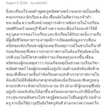
August 9, 2026
-
by
admin01
ยิ่งสะเทือนใจ เผยคำพูดครูคณิตศาสตร์ ก่อนกลายเป็นเหยื่อ
คนแรกของ นักเรียน ม.ต้น เพื่อนยังไม่คิดว่าจะกล้าทำ
ขนาดนั้น ความคืบหน้าเหตุการณ์กราดยิงภายในโรงเรียน
เทพศิรินทร์ นนทบุรี ซึ่งสร้างความสะเทือนใจและทำให้มี
ครู บุคลากรของโรงเรียน และนักเรียนได้รับบาดเจ็บ รวมถึง
มีผู้เสียชีวิตหลายราย ล่าสุดมีการเปิดเผยข้อมูลจากเพื่อน
สนิทของนักเรียนชายผู้ก่อเหตุ ถึงเหตุการณ์ในช่วงไม่กี่นาที
ก่อนเกิดเหตุ ซึ่งพบว่าบรรยากาศภายในห้องเรียนยังคงเป็น
ปกติ และไม่มีใครคาดคิดว่าจะเกิดเหตุรุนแรงขึ้น เพื่อน
สนิทของผู้ก่อเหตุเล่าว่า ก่อนเกิดเหตุเป็นช่วงคาบเรียนวิชา
คณิตศาสตร์ โดยผู้ก่อเหตุนั่งอยู่บริเวณด้านหลังห้องฝั่งซ้าย
ขณะที่เพื่อนร่วมชั้นกำลังเรียนตามปกติ บรรยากาศภายใน
ห้องยังไม่มีสิ่งผิดสังเกต ทุกคนยังคงนั่งเรียนและฟังครูสอน
ตามปกติ กระทั่งผ่านไปประมาณ 10-20 นาที ผู้ก่อเหตุซึ่งนั่ง
อยู่บริเวณหลังห้องได้ลุกขึ้น พร้อมสะพายกระเป๋าที่มีเครื่อง
กระสุน ก่อนเดินตรงไปหาครูผู้สอนและไปยืนอยู่บริเวณข้าง
ครู จากนั้นใช้อาวุธปืนยิงใส่ครูทันที ท่ามกลางความตกใจ