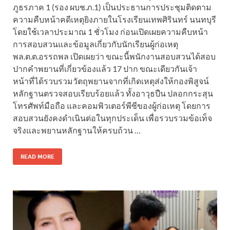
ภูธรภาค 1 (รอง ผบช.ภ.1) เป็นประธานการประชุมติดตาม
ความคืบหน้าคดีเหตุยิงภายในโรงเรียนเทพศิรินทร์ นนทบุรี
โดยใช้เวลาประมาณ 1 ชั่วโมง ก่อนเปิดเผยความคืบหน้า
การสอบสวนและข้อมูลเกี่ยวกับนักเรียนผู้ก่อเหตุ
พล.ต.ต.อรรถพล เปิดเผยว่า ขณะนี้พนักงานสอบสวนได้สอบ
ปากคำพยานที่เกี่ยวข้องแล้ว 17 ปาก ขณะเดียวกันเจ้า
หน้าที่ได้รวบรวมวัตถุพยานจากที่เกิดเหตุส่งให้กองพิสูจน์
หลักฐานตรวจสอบเรียบร้อยแล้ว ทั้งอาวุธปืน ปลอกกระสุน
โทรศัพท์มือถือ และคอมพิวเตอร์พีซีของผู้ก่อเหตุ โดยการ
สอบสวนยังคงดำเนินต่อในทุกประเด็น เพื่อรวบรวมข้อเท็จ
จริงและพยานหลักฐานให้ครบถ้วน …
READ MORE