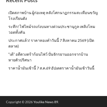
เปิดสภาพบ้าน ผู้ก่อเหตุ หลังโศกนาฏกรรมสะเทือนขวัญ
โรงเรียนดัง
ระทึก! ไฟไหม้รถเก๋งบนทางด่วนประชานุกูล เพลิงโหม
วอดทั้งคัน
ประกาศแล้ว! ราคาทองคำวันนี้ 7 สิงหาคม 2569 (เปิด
ตลาด)
“เต้” อดีตวงดร้าก้อนไฟว์ ปั่นจักรยานออกจากบ้าน
หายตัวปริศนา
ราคาน้ำมันเช้านี้ 7 ส.ค.69 อัปเดตราคาน้ำมันเช้าวันนี้
Copyright © 2026
Youlike News 89
.