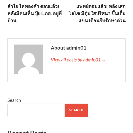
ลำไย ไหทองคำ ตอบเเล้ว!
แพทย์ตอบแล้ว! หลัง เสก
หลังมีคนเห็น ปุ้ย L.กฮ. อยู่ที่
โลโซ มีตุ่มใสปริศนา ขึ้นเต็ม
บ้าน
แขน เตือนรีบรักษาด่วน
About admin01
View all posts by admin01 →
Search
SEARCH
Recent Posts