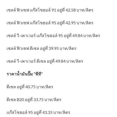
เชลล์ ฟิวเซฟ แก๊สโซฮอล์ 91 อยู่ที่ 42.58 บาท/ลิตร
เชลล์ ฟิวเซฟ แก๊สโซฮอล์ 95 อยู่ที่ 42.95 บาท/ลิตร
เชลล์ วี-เพาเวอร์ แก๊สโซฮอล์ 95 อยู่ที่ 49.84 บาท/ลิตร
เชลล์ ฟิวเซฟ ดีเซล อยู่ที่ 39.95 บาท/ลิตร
เชลล์ วี-เพาเวอร์ ดีเซล อยู่ที่ 49.84 บาท/ลิตร
ราคาน้ำมันปั๊ม “พีที”
ดีเซล อยู่ที่ 40.75 บาท/ลิตร
ดีเซล B20 อยู่ที่ 33.75 บาท/ลิตร
แก๊สโซฮอล์ 95 อยู่ที่ 43.35 บาท/ลิตร