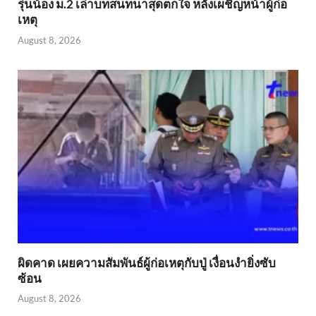
รุ่นน้อง ม.2 เล่าบทสนทนาสุดตกใจ หลังเผชิญหน้าผู้ก่อ
เหตุ
August 8, 2026
ผิดคาด เผยความสัมพันธ์ผู้ก่อเหตุกับปู่ เงื่อนงำยิ่งซับ
ซ้อน
August 8, 2026