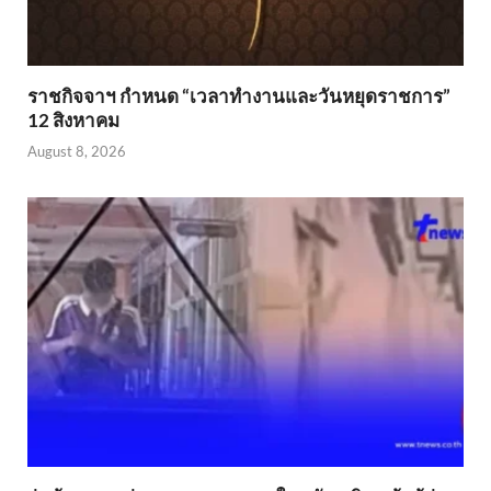
ราชกิจจาฯ กำหนด “เวลาทำงานและวันหยุดราชการ”
12 สิงหาคม
August 8, 2026