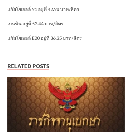
แก๊สโซฮอล์ 91 อยู่ที่ 42.98 บาท/ลิตร
เบนซิน อยู่ที่ 53.44 บาท/ลิตร
แก๊สโซฮอล์ E20 อยู่ที่ 36.35 บาท/ลิตร
RELATED POSTS