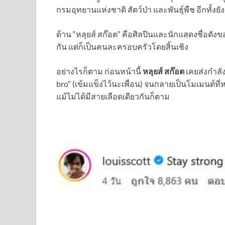
กรมอุทยานแห่งชาติ สัตว์ป่า และพันธุ์พืช อีกทั้งยัง
ด้าน “หลุยส์ สก๊อต” คือศิลปินและนักแสดงชื่อดัง
กัน แต่ก็เป็นคนละครอบครัวโดยสิ้นเชิง
อย่างไรก็ตาม ก่อนหน้านี้
หลุยส์ สก๊อต
เคยส่งกำลัง
bro” (เข้มแข็งไว้นะเพื่อน) จนกลายเป็นโมเมนต์ที
แม้ไม่ได้มีสายเลือดเดียวกันก็ตาม