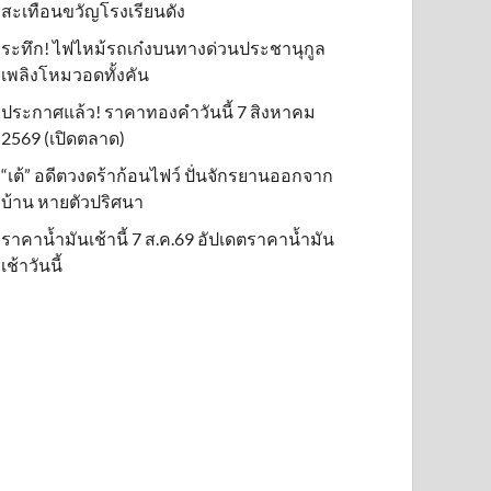
สะเทือนขวัญโรงเรียนดัง
ระทึก! ไฟไหม้รถเก๋งบนทางด่วนประชานุกูล
เพลิงโหมวอดทั้งคัน
ประกาศแล้ว! ราคาทองคำวันนี้ 7 สิงหาคม
2569 (เปิดตลาด)
“เต้” อดีตวงดร้าก้อนไฟว์ ปั่นจักรยานออกจาก
บ้าน หายตัวปริศนา
ราคาน้ำมันเช้านี้ 7 ส.ค.69 อัปเดตราคาน้ำมัน
เช้าวันนี้