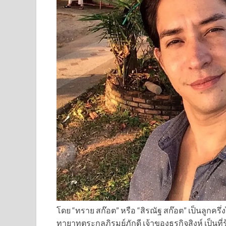
โดย “ทราย สก๊อต” หรือ “สิรณัฐ สก๊อต” เป็นลูกคร
ทายาทตระกูลภิรมย์ภักดี เจ้าของธุรกิจสิงห์ เป็นท