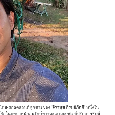
ึ่งไทย-สกอตแลนด์ ลูกชายของ “
จีรานุช ภิรมย์ภักดี
” หนึ่งใน
ี่รู้จักในบทบาทนักอนุรักษ์ทางทะเล และอดีตที่ปรึกษาอธิบดี