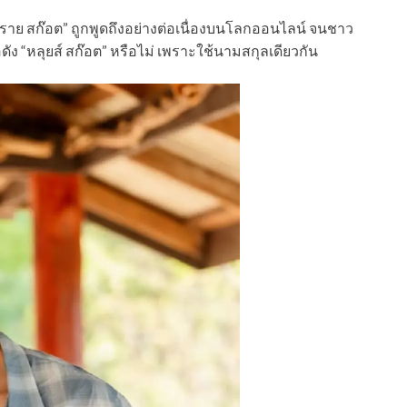
ราย สก๊อต” ถูกพูดถึงอย่างต่อเนื่องบนโลกออนไลน์ จนชาว
ดัง “หลุยส์ สก๊อต” หรือไม่ เพราะใช้นามสกุลเดียวกัน