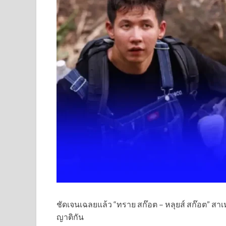
ชัดเจนเฉลยแล้ว “ทราย สก๊อต – หลุยส์ สก๊อต” สาเหต
ญาติกัน