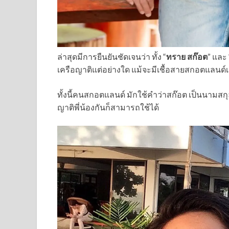
ล่าสุดมีการยืนยันชัดเจนว่า ทั้ง “
ทราย สก๊อต
” และ 
เครือญาติแต่อย่างใด แม้จะมีเชื้อสายสกอตแลนด์
ทั้งนี้คนสกอตแลนด์ มักใช้คำว่าสก๊อต เป็นนามสกุ
ญาติพี่น้องกันก็สามารถใช้ได้