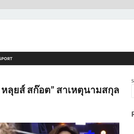
SPORT
S
 หลุยส์ สก๊อต” สาเหตุนามสกุล