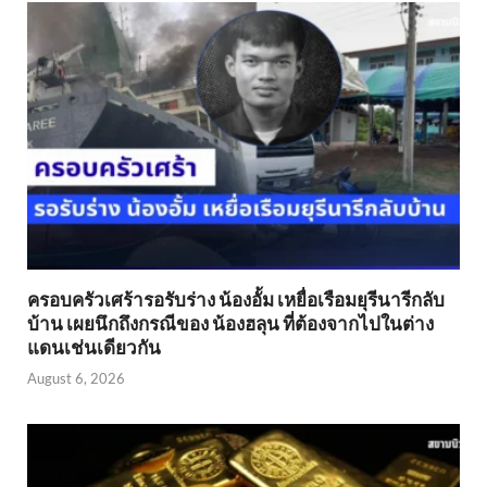
ครอบครัวเศร้ารอรับร่าง น้องอั้ม เหยื่อเรือมยุรีนารีกลับ
บ้าน เผยนึกถึงกรณีของ น้องฮลุน ที่ต้องจากไปในต่าง
แดนเช่นเดียวกัน
August 6, 2026