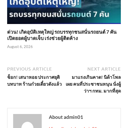
ด่วน! เกิดอุบัติเหตุใหญ่ รถบรรทุกชนสนั่นรถยนต์ 7 คัน
เปิดยอดผู้บาดเจ็บ เร่งช่วยผู้ติดค้าง
August 6, 2026
PREVIOUS ARTICLE
NEXT ARTICLE
ช็อก! เสนาหอย ประกาศยุติ
มาแรงเกินคาด! นิด้าโพล
บทบาท ร้านก๋วยเตี๋ยวดังแล้ว
เผย คนที่ประชาชนหนุน นั่งผู้
ว่าฯ กทม. มากที่สุด
About admin01