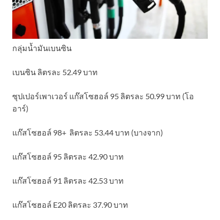
กลุ่มน้ำมันเบนซิน
เบนซิน ลิตรละ 52.49 บาท
ซุปเปอร์เพาเวอร์ แก๊สโซฮอล์ 95 ลิตรละ 50.99 บาท (โอ
อาร์)
แก๊สโซฮอล์ 98+ ลิตรละ 53.44 บาท (บางจาก)
แก๊สโซฮอล์ 95 ลิตรละ 42.90 บาท
แก๊สโซฮอล์ 91 ลิตรละ 42.53 บาท
แก๊สโซฮอล์ E20 ลิตรละ 37.90 บาท