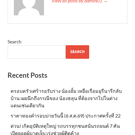
View all posts by admin01 →
Search
SEARCH
Recent Posts
ครอบครัวเศร้ารอรับร่าง น้องอั้ม เหยื่อเรือมยุรีนารีกลับ
บ้าน เผยนึกถึงกรณีของ น้องฮลุน ที่ต้องจากไปในต่าง
แดนเช่นเดียวกัน
ราคาทองคำรอบบ่ายวันนี้ (6 ส.ค.69) ประกาศครั้งที่ 22
ด่วน! เกิดอุบัติเหตุใหญ่ รถบรรทุกชนสนั่นรถยนต์ 7 คัน
เปิดยอดผู้บาดเจ็บ เร่งช่วยผู้ติดค้าง