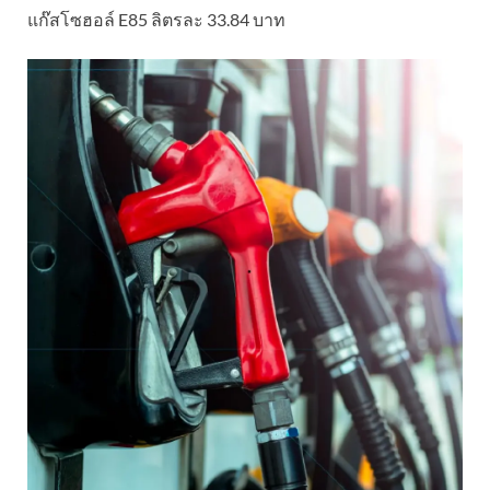
แก๊สโซฮอล์ E85 ลิตรละ 33.84 บาท