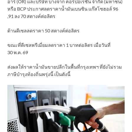
อาร์ (OR) และบริษัท บางจาก คอร์ปอเรชั่น จำกัด (มหาชน)
หรือ BCP ประกาศลดราคาน้ำมันเบนซิน แก๊สโซฮอล์ 96
,91 ลง 70 สตางค์ต่อลิตร
ด้านดีเซลลดราคา 50 สตางค์ต่อลิตร
ขณะที่ดีเซลพรีเมี่ยมลดราคา 1 บาทต่อลิตร เมื่อวันที่
30 พ.ค. 69
ส่งผลให้ราคาน้ำมันขายปลีกในพื้นที่กรุงเทพฯ ที่ยังไม่รวม
ภาษีบำรุงท้องถิ่นพรุ่งนี้ เป็นดังนี้