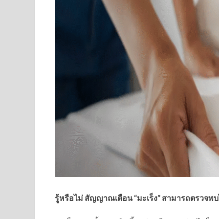
รู้หรือไม่ สัญญาณเตือน “มะเร็ง” สามารถตรวจพบไ