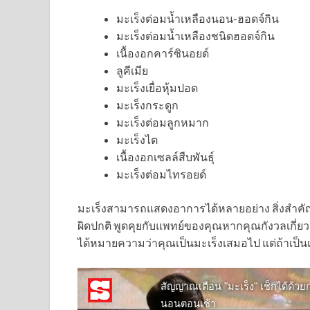
มะเร็งต่อมน้ำเหลืองนอน-ฮอดจ์กิน
มะเร็งต่อมน้ำเหลืองชนิดฮอดจ์กิน
เนื้องอกคาร์ซินอยด์
ลูคีเมีย
มะเร็งเยื่อหุ้มปอด
มะเร็งกระดูก
มะเร็งต่อมลูกหมาก
มะเร็งไต
เนื้องอกเซลล์สืบพันธุ์
มะเร็งต่อมไทรอยด์
มะเร็งสามารถแสดงอาการได้หลายอย่าง สิ่งสำคัญ
ผิดปกติ พูดคุยกับแพทย์ของคุณหากคุณกังวลเกี่ย
ได้หมายความว่าคุณเป็นมะเร็งเสมอไป แต่ถ้าเป็นเ