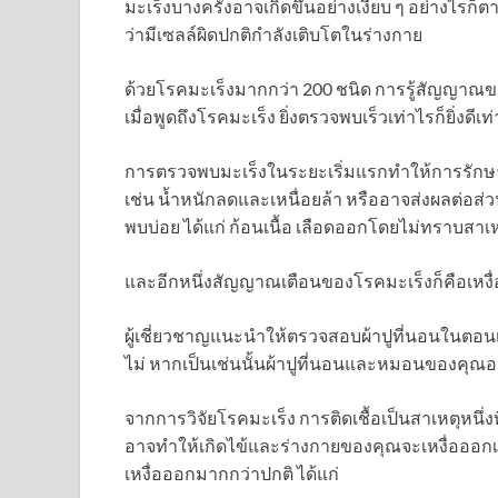
มะเร็งบางครั้งอาจเกิดขึ้นอย่างเงียบ ๆ อย่างไรก
ว่ามีเซลล์ผิดปกติกำลังเติบโตในร่างกาย
ด้วยโรคมะเร็งมากกว่า 200 ชนิด การรู้สัญญาณของมะ
เมื่อพูดถึงโรคมะเร็ง ยิ่งตรวจพบเร็วเท่าไรก็ยิ่งดีเท่
การตรวจพบมะเร็งในระยะเริ่มแรกทำให้การรักษ
เช่น น้ำหนักลดและเหนื่อยล้า หรืออาจส่งผลต่อส่วน
พบบ่อย ได้แก่ ก้อนเนื้อ เลือดออกโดยไม่ทราบสาเหตุ
และอีกหนึ่งสัญญาณเตือนของโรคมะเร็งก็คือเหง
ผู้เชี่ยวชาญแนะนำให้ตรวจสอบผ้าปูที่นอนในตอน
ไม่ หากเป็นเช่นนั้นผ้าปูที่นอนและหมอนของคุณอ
จากการวิจัยโรคมะเร็ง การติดเชื้อเป็นสาเหตุหนึ่งท
อาจทำให้เกิดไข้และร่างกายของคุณจะเหงื่อออก
เหงื่อออกมากกว่าปกติ ได้แก่