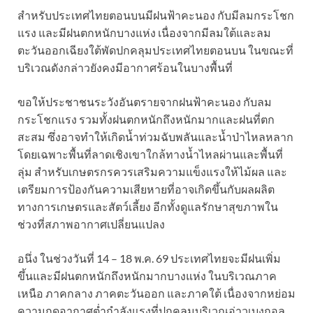
สำหรับประเทศไทยตอนบนมีฝนฟ้าคะนอง กับมีลมกระโชก
แรง และมีฝนตกหนักบางแห่ง เนื่องจากมีลมใต้และลม
ตะวันออกเฉียงใต้พัดปกคลุมประเทศไทยตอนบน ในขณะที่
บริเวณดังกล่าวยังคงมีอากาศร้อนในบางพื้นที่
ขอให้ประชาชนระวังอันตรายจากฝนฟ้าคะนอง กับลม
กระโชกแรง รวมทั้งฝนตกหนักถึงหนักมากและฝนที่ตก
สะสม ซึ่งอาจทำให้เกิดน้ำท่วมฉับพลันและน้ำป่าไหลหลาก
โดยเฉพาะพื้นที่ลาดเชิงเขาใกล้ทางน้ำไหลผ่านและพื้นที่
ลุ่ม สำหรับเกษตรกรควรเสริมความแข็งแรงให้ไม้ผล และ
เตรียมการป้องกันความเสียหายที่อาจเกิดขึ้นกับผลผลิต
ทางการเกษตรและสัตว์เลี้ยง อีกทั้งดูแลรักษาสุขภาพใน
ช่วงที่สภาพอากาศเปลี่ยนแปลง
อนึ่ง ในช่วงวันที่ 14 – 18 พ.ค. 69 ประเทศไทยจะมีฝนเพิ่ม
ขึ้นและมีฝนตกหนักถึงหนักมากบางแห่ง ในบริเวณภาค
เหนือ ภาคกลาง ภาคตะวันออก และภาคใต้ เนื่องจากหย่อม
ความกดอากาศต่ำกำลังแรงที่ปกคลุมบริเวณอ่าวเบงกอล