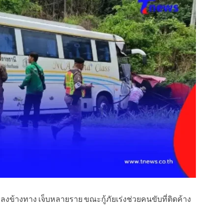
งลงข้างทาง เจ็บหลายราย ขณะกู้ภัยเร่งช่วยคนขับที่ติดค้าง