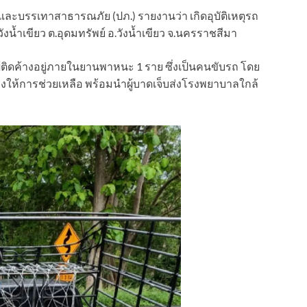
กันและบรรเทาสาธารณภัย (ปภ.) รายงานว่า เกิดอุบัติเหตุรถ
งน้ำเขียว ต.อุดมทรัพย์ อ.วังน้ำเขียว จ.นครราชสีมา
ผู้ติดค้างอยู่ภายในยานพาหนะ 1 ราย ซึ่งเป็นคนขับรถ โดย
เร่งให้การช่วยเหลือ พร้อมนำผู้บาดเจ็บส่งโรงพยาบาลใกล้