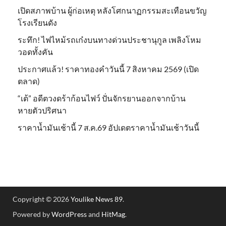
เปิดสภาพบ้าน ผู้ก่อเหตุ หลังโศกนาฏกรรมสะเทือนขวัญ
โรงเรียนดัง
ระทึก! ไฟไหม้รถเก๋งบนทางด่วนประชานุกูล เพลิงโหม
วอดทั้งคัน
ประกาศแล้ว! ราคาทองคำวันนี้ 7 สิงหาคม 2569 (เปิด
ตลาด)
“เต้” อดีตวงดร้าก้อนไฟว์ ปั่นจักรยานออกจากบ้าน
หายตัวปริศนา
ราคาน้ำมันเช้านี้ 7 ส.ค.69 อัปเดตราคาน้ำมันเช้าวันนี้
Copyright © 2026
Youlike News 89
.
Powered by
WordPress
and
HitMag
.