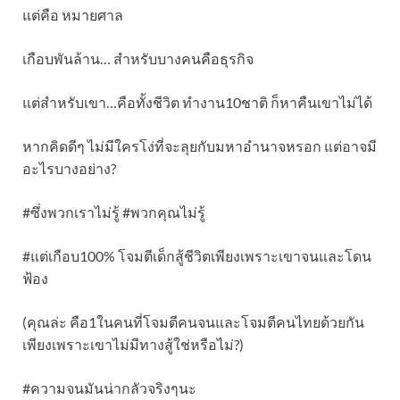
แต่คือ หมายศาล
เกือบพันล้าน… สำหรับบางคนคือธุรกิจ
แต่สำหรับเขา…คือทั้งชีวิต ทำงาน10ชาติ ก็หาคืนเขาไม่ได้
หากคิดดีๆ ไม่มีใครโง่ที่จะลุยกับมหาอำนาจหรอก แต่อาจมี
อะไรบางอย่าง?
#ซึ่งพวกเราไม่รู้ #พวกคุณไม่รู้
#แต่เกือบ100% โจมตีเด็กสู้ชีวิตเพียงเพราะเขาจนและโดน
ฟ้อง
(คุณล่ะ คือ1ในคนที่โจมตีคนจนและโจมตีคนไทยด้วยกัน
เพียงเพราะเขาไม่มีทางสู้ใช่หรือไม่?)
#ความจนมันน่ากลัวจริงๆนะ