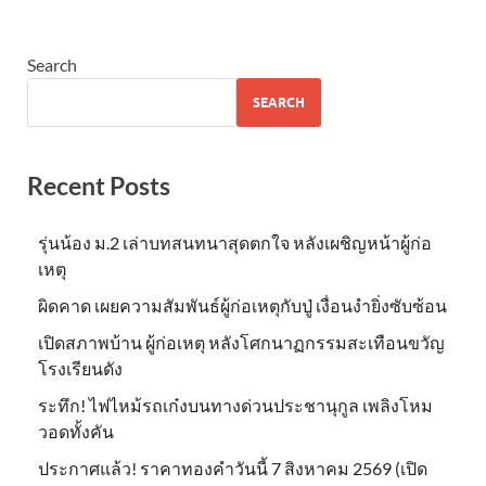
Search
SEARCH
Recent Posts
รุ่นน้อง ม.2 เล่าบทสนทนาสุดตกใจ หลังเผชิญหน้าผู้ก่อ
เหตุ
ผิดคาด เผยความสัมพันธ์ผู้ก่อเหตุกับปู่ เงื่อนงำยิ่งซับซ้อน
เปิดสภาพบ้าน ผู้ก่อเหตุ หลังโศกนาฏกรรมสะเทือนขวัญ
โรงเรียนดัง
ระทึก! ไฟไหม้รถเก๋งบนทางด่วนประชานุกูล เพลิงโหม
วอดทั้งคัน
ประกาศแล้ว! ราคาทองคำวันนี้ 7 สิงหาคม 2569 (เปิด