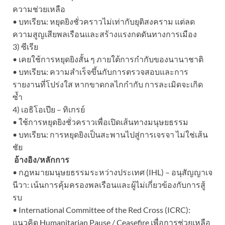
ความช่วยเหลือ
• บทเรียน: หยุดยิงชั่วคราวไม่เท่ากับยุติสงคราม แต่ลด
ความสูญเสียพลเรือนและสร้างแรงกดดันทางการเมือง
3) ซีเรีย
• เคยใช้การหยุดยิงสั้น ๆ ภายใต้การกำกับของนานาชาติ
• บทเรียน: ความสำเร็จขึ้นกับการตรวจสอบและการ
รายงานที่โปร่งใส หากขาดกลไกกำกับ การละเมิดจะเกิด
ซ้ำ
4) เอธิโอเปีย – ทิเกรย์
• ใช้การหยุดยิงชั่วคราวเพื่อเปิดเส้นทางมนุษยธรรม
• บทเรียน: การหยุดยิงเป็นสะพานไปสู่การเจรจา ไม่ใช่เส้น
ชัย
อ้างอิง/หลักการ
• กฎหมายมนุษยธรรมระหว่างประเทศ (IHL) – อนุสัญญาเจ
นีวา: เน้นการคุ้มครองพลเรือนและผู้ไม่เกี่ยวข้องกับการสู้
รบ
• International Committee of the Red Cross (ICRC):
แนวคิด Humanitarian Pause / Ceasefire เพื่อการช่วยเหลือ