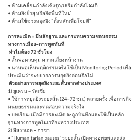
• ห้ามเคลื่อนกำลังเชิงรุก/เสริมกำลังโจมตี
• ห้ามยิงยั่วยุ หรือยึดพื้นที่ใหม่
• ห้ามใช้ช่วงหยุดยิง “ตั้งหลักเพื่อโจมตี”
การละเมิด = มีหลักฐาน และกระทบความชอบธรรม
ทางการเมือง–การทูตทันที
ทำไมต้อง 72 ชั่วโมง
• สั้นพอควบคุม ความเสี่ยงหน้างาน
• นานพอเห็นพฤติกรรมจริง ใช้เป็น Monitoring Period เพื่อ
ประเมินว่าจะขยายการหยุดยิงต่อหรือไม่
ตัวอย่างการหยุดยิงระยะสั้นจากต่างประเทศ
1) ยูเครน – รัสเซีย
• ใช้การหยุดยิงระยะสั้น (24–72 ชม.) หลายครั้ง เพื่อภารกิจ
มนุษยธรรมและทดสอบความจริงใจ
• บทเรียน: เมื่อมีการละเมิด จะถูกบันทึกและใช้เป็นหลัก
ฐานทางการทูตในเวทีระหว่างประเทศ
2) อิสราเอล – กาซา
• “Humanitarian pauses” ระยะสั้น เปิดทางอพยพและส่ง