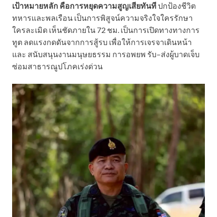
เป้าหมายหลัก คือการหยุดความสูญเสียทันที
ปกป้องชีวิต
ทหารและพลเรือน เป็นการพิสูจน์ความจริงใจใครรักษา
ใครละเมิด เห็นชัดภายใน 72 ชม. เป็นการเปิดทางทางการ
ทูต ลดแรงกดดันจากการสู้รบ เพื่อให้การเจรจาเดินหน้า
และ สนับสนุนงานมนุษยธรรม การอพยพ รับ–ส่งผู้บาดเจ็บ
ซ่อมสาธารณูปโภคเร่งด่วน