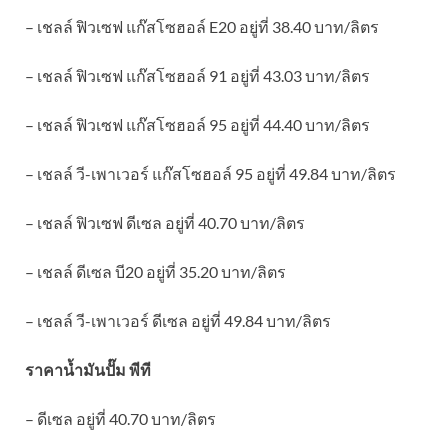
– เชลล์ ฟิวเซฟ แก๊สโซฮอล์ E20 อยู่ที่ 38.40 บาท/ลิตร
– เชลล์ ฟิวเซฟ แก๊สโซฮอล์ 91 อยู่ที่ 43.03 บาท/ลิตร
– เชลล์ ฟิวเซฟ แก๊สโซฮอล์ 95 อยู่ที่ 44.40 บาท/ลิตร
– เชลล์ วี-เพาเวอร์ แก๊สโซฮอล์ 95 อยู่ที่ 49.84 บาท/ลิตร
– เชลล์ ฟิวเซฟ ดีเซล อยู่ที่ 40.70 บาท/ลิตร
– เชลล์ ดีเซล บี20 อยู่ที่ 35.20 บาท/ลิตร
– เชลล์ วี-เพาเวอร์ ดีเซล อยู่ที่ 49.84 บาท/ลิตร
ราคาน้ำมันปั๊ม พีที
– ดีเซล อยู่ที่ 40.70 บาท/ลิตร