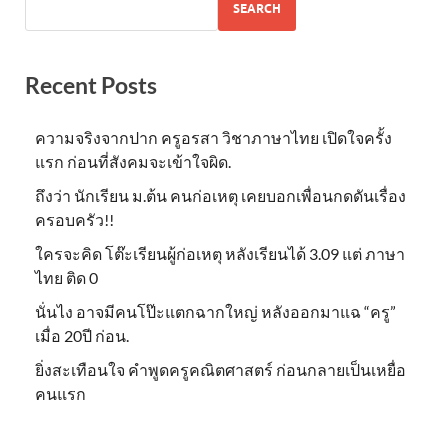
SEARCH
Recent Posts
ความจริงจากปาก ครูอรสา วิชาภาษาไทย เปิดใจครั้ง
แรก ก่อนที่สังคมจะเข้าใจผิด.
ถึงว่า นักเรียน ม.ต้น คนก่อเหตุ เคยบอกเพื่อนกดดันเรื่อง
ครอบครัว!!
ใครจะคิด โต๊ะเรียนผู้ก่อเหตุ หลังเรียนได้ 3.09 แต่ ภาษา
ไทย ติด 0
นั่นไง อาจมีคนโป๊ะแตกฉากใหญ่ หลังออกมาแฉ “ครู”
เมื่อ 20ปี ก่อน.
ยิ่งสะเทือนใจ คำพูดครูคณิตศาสตร์ ก่อนกลายเป็นเหยื่อ
คนแรก