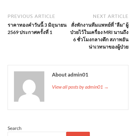
PREVIOUS ARTICLE
NEXT ARTICLE
ราคาทองคำวันนี้ 3 มิถุนายน
สั่งพักงานทีมแพทย์ที่ “ลืม” ผู้
2569 ประกาศครั้งที่ 1
ป่วยไว้ในเครื่อง MRI นานถึง
6 ชั่วโมงกลางดึก สภาพอัน
น่าเวทนาของผู้ป่วย
About admin01
View all posts by admin01 →
Search