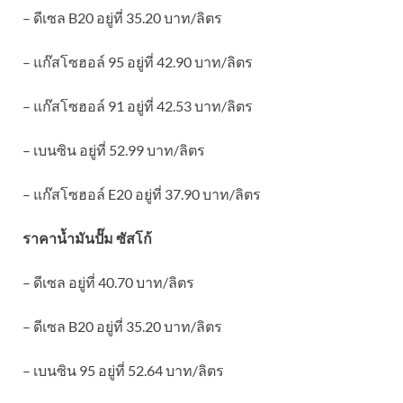
– ดีเซล B20 อยู่ที่ 35.20 บาท/ลิตร
– แก๊สโซฮอล์ 95 อยู่ที่ 42.90 บาท/ลิตร
– แก๊สโซฮอล์ 91 อยู่ที่ 42.53 บาท/ลิตร
– เบนซิน อยู่ที่ 52.99 บาท/ลิตร
– แก๊สโซฮอล์ E20 อยู่ที่ 37.90 บาท/ลิตร
ราคาน้ำมันปั๊ม ซัสโก้
– ดีเซล อยู่ที่ 40.70 บาท/ลิตร
– ดีเซล B20 อยู่ที่ 35.20 บาท/ลิตร
– เบนซิน 95 อยู่ที่ 52.64 บาท/ลิตร