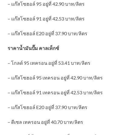
– แก๊สโซฮอล์ 95 อยู่ที่ 42.90 บาท/ลิตร
– แก๊สโซฮอล์ 91 อยู่ที่ 42.53 บาท/ลิตร
– แก๊สโซฮอล์ E20 อยู่ที่ 37.90 บาท/ลิตร
ราคาน้ำมันปั๊ม คาลเท็กซ์
– โกลด์ 95 เทครอน อยู่ที่ 53.41 บาท/ลิตร
– แก๊สโซฮอล์ 95 เทครอน อยู่ที่ 42.90 บาท/ลิตร
– แก๊สโซฮอล์ 91 เทครอน อยู่ที่ 42.53 บาท/ลิตร
– แก๊สโซฮอล์ E20 อยู่ที่ 37.90 บาท/ลิตร
– ดีเซล เทครอน อยู่ที่ 40.70 บาท/ลิตร