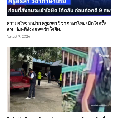
ความจริงจากปาก ครูอรสา วิชาภาษาไทย เปิดใจครั้ง
แรก ก่อนที่สังคมจะเข้าใจผิด.
August 9, 2026