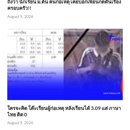
ถึงว่า นักเรียน ม.ต้น คนก่อเหตุ เคยบอกเพื่อนกดดันเรื่อง
ครอบครัว!!
August 9, 2026
ใครจะคิด โต๊ะเรียนผู้ก่อเหตุ หลังเรียนได้ 3.09 แต่ ภาษา
ไทย ติด 0
August 9, 2026