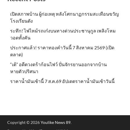
เปิดสภาพบ้าน ผู้ก่อเหตุ หลังโศกนาฏกรรมสะเทือนขวัญ
โรงเรียนดัง
ระทึก! ไฟไหม้รถเก๋งบนทางด่วนประชานุกูล เพลิงโหม
วอดทั้งคัน
ประกาศแล้ว! ราคาทองคำวันนี้ 7 สิงหาคม 2569 (เปิด
ตลาด)
“เต้” อดีตวงดร้าก้อนไฟว์ ปั่นจักรยานออกจากบ้าน
หายตัวปริศนา
ราคาน้ำมันเช้านี้ 7 ส.ค.69 อัปเดตราคาน้ำมันเช้าวันนี้
Copyright © 2026
Youlike News 89
.