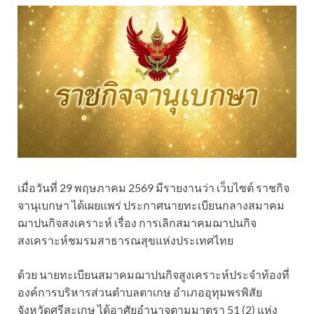
เมื่อวันที่ 29 พฤษภาคม 2569 มีรายงานว่า เว็บไซต์ ราชกิจ
จานุเบกษา ได้เผยเเพร่ ประกาศนายทะเบียนกลางสมาคม
ฌาปนกิจสงเคราะห์ เรื่อง การเลิกสมาคมฌาปนกิจ
สงเคราะห์ชมรมสาธารณสุขแห่งประเทศไทย
ด้วย นายทะเบียนสมาคมฌาปนกิจสูงเคราะห์ประจำท้องที่
องค์การบริหารส่วนตำบลตาเกษ อำเภออุทุมพรพิสัย
จังหวัดศรีสะเกษ ได้อาศัยอำนาจตามมาตรา 51 (2) แห่ง