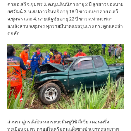
ค่าย อ.สวี จ.ชุมพร 2. ด.ญ.นลินนิภา อายุ 2 ปี ลูกสาวของนาย
ยศวัฒน์ 3. น.ส.ปภาวรินทร์ อายุ 18 ปี ชาว ต.เขาค่าย อ.สวี
จ.ชุมพร และ 4. นายณัฐชัย อายุ 22 ปี ชาว ต.ท่ามะพลา
อ.หลังสวน จ.ชุมพร ทุกรายมีบาดแผลรุนแรง กระดูกและลำ
คอหัก
ส่วนรถคู่กรณีเป็นรถกระบะมิตซูบิชิ สีเขียว ตอนครึ่ง
ทะเบียนชุมพร ตกอยู่ในคูริมถนนฝั่งขาเข้าเขาทะลุ สภาพ