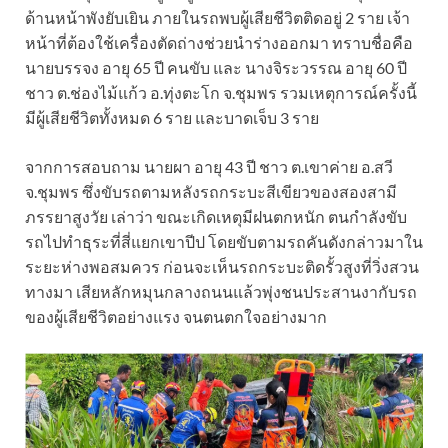
ด้านหน้าพังยับเยิน ภายในรถพบผู้เสียชีวิตติดอยู่ 2 ราย เจ้า
หน้าที่ต้องใช้เครื่องตัดถ่างช่วยนำร่างออกมา ทราบชื่อคือ
นายบรรจง อายุ 65 ปี คนขับ และ นางจิระวรรณ อายุ 60 ปี
ชาว ต.ช่องไม้แก้ว อ.ทุ่งตะโก จ.ชุมพร รวมเหตุการณ์ครั้งนี้
มีผู้เสียชีวิตทั้งหมด 6 ราย และบาดเจ็บ 3 ราย
จากการสอบถาม นายผา อายุ 43 ปี ชาว ต.เขาค่าย อ.สวี
จ.ชุมพร ซึ่งขับรถตามหลังรถกระบะสีเขียวของสองสามี
ภรรยาสูงวัย เล่าว่า ขณะเกิดเหตุมีฝนตกหนัก ตนกำลังขับ
รถไปทำธุระที่สี่แยกเขาปีป โดยขับตามรถคันดังกล่าวมาใน
ระยะห่างพอสมควร ก่อนจะเห็นรถกระบะติดรั้วสูงที่วิ่งสวน
ทางมา เสียหลักหมุนกลางถนนแล้วพุ่งชนประสานงากับรถ
ของผู้เสียชีวิตอย่างแรง จนตนตกใจอย่างมาก