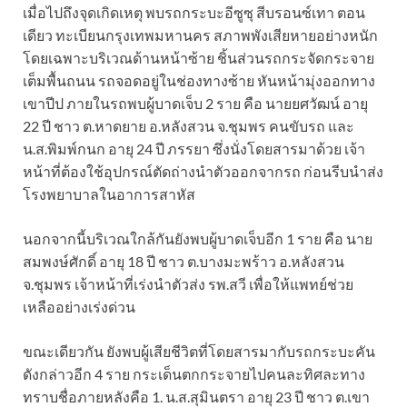
เมื่อไปถึงจุดเกิดเหตุ พบรถกระบะอีซูซุ สีบรอนซ์เทา ตอน
เดียว ทะเบียนกรุงเทพมหานคร สภาพพังเสียหายอย่างหนัก
โดยเฉพาะบริเวณด้านหน้าซ้าย ชิ้นส่วนรถกระจัดกระจาย
เต็มพื้นถนน รถจอดอยู่ในช่องทางซ้าย หันหน้ามุ่งออกทาง
เขาปีป ภายในรถพบผู้บาดเจ็บ 2 ราย คือ นายยศวัฒน์ อายุ
22 ปี ชาว ต.หาดยาย อ.หลังสวน จ.ชุมพร คนขับรถ และ
น.ส.พิมพ์กนก อายุ 24 ปี ภรรยา ซึ่งนั่งโดยสารมาด้วย เจ้า
หน้าที่ต้องใช้อุปกรณ์ตัดถ่างนำตัวออกจากรถ ก่อนรีบนำส่ง
โรงพยาบาลในอาการสาหัส
นอกจากนี้บริเวณใกล้กันยังพบผู้บาดเจ็บอีก 1 ราย คือ นาย
สมพงษ์ศักดิ์ อายุ 18 ปี ชาว ต.บางมะพร้าว อ.หลังสวน
จ.ชุมพร เจ้าหน้าที่เร่งนำตัวส่ง รพ.สวี เพื่อให้แพทย์ช่วย
เหลืออย่างเร่งด่วน
ขณะเดียวกัน ยังพบผู้เสียชีวิตที่โดยสารมากับรถกระบะคัน
ดังกล่าวอีก 4 ราย กระเด็นตกกระจายไปคนละทิศละทาง
ทราบชื่อภายหลังคือ 1. น.ส.สุมินตรา อายุ 23 ปี ชาว ต.เขา