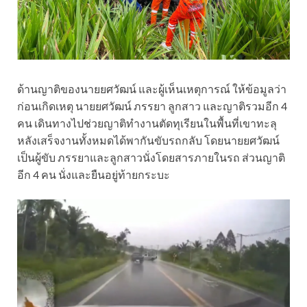
ด้านญาติของนายยศวัฒน์ และผู้เห็นเหตุการณ์ ให้ข้อมูลว่า
ก่อนเกิดเหตุ นายยศวัฒน์ ภรรยา ลูกสาว และญาติรวมอีก 4
คน เดินทางไปช่วยญาติทำงานตัดทุเรียนในพื้นที่เขาทะลุ
หลังเสร็จงานทั้งหมดได้พากันขับรถกลับ โดยนายยศวัฒน์
เป็นผู้ขับ ภรรยาและลูกสาวนั่งโดยสารภายในรถ ส่วนญาติ
อีก 4 คน นั่งและยืนอยู่ท้ายกระบะ