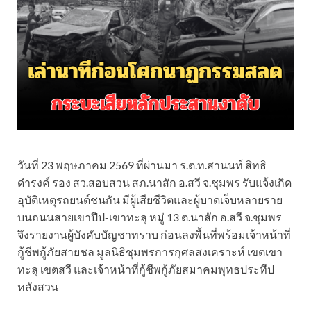
วันที่ 23 พฤษภาคม 2569 ที่ผ่านมา ร.ต.ท.สานนท์ สิทธิ
ดำรงค์ รอง สว.สอบสวน สภ.นาสัก อ.สวี จ.ชุมพร รับแจ้งเกิด
อุบัติเหตุรถยนต์ชนกัน มีผู้เสียชีวิตและผู้บาดเจ็บหลายราย
บนถนนสายเขาปีป-เขาทะลุ หมู่ 13 ต.นาสัก อ.สวี จ.ชุมพร
จึงรายงานผู้บังคับบัญชาทราบ ก่อนลงพื้นที่พร้อมเจ้าหน้าที่
กู้ชีพกู้ภัยสายชล มูลนิธิชุมพรการกุศลสงเคราะห์ เขตเขา
ทะลุ เขตสวี และเจ้าหน้าที่กู้ชีพกู้ภัยสมาคมพุทธประทีป
หลังสวน