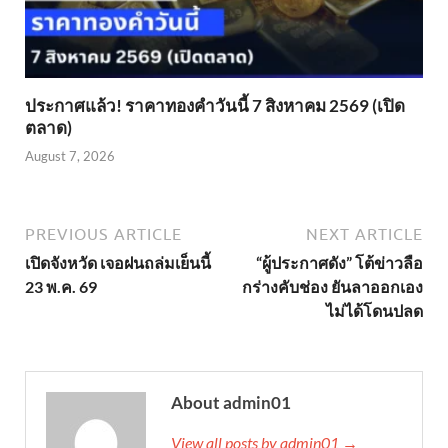
ประกาศแล้ว! ราคาทองคำวันนี้ 7 สิงหาคม 2569 (เปิด
ตลาด)
August 7, 2026
PREVIOUS ARTICLE
NEXT ARTICLE
เปิดจังหวัด เจอฝนถล่มเย็นนี้
“ผู้ประกาศดัง” โต้ข่าวลือ
23 พ.ค. 69
กร่างคับช่อง ยันลาออกเอง
ไม่ได้โดนปลด
About admin01
View all posts by admin01 →