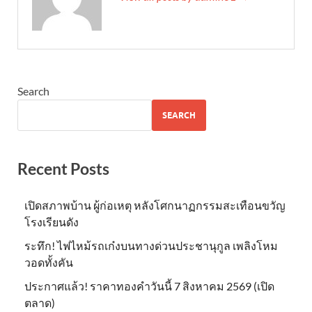
Search
SEARCH
Recent Posts
เปิดสภาพบ้าน ผู้ก่อเหตุ หลังโศกนาฏกรรมสะเทือนขวัญ
โรงเรียนดัง
ระทึก! ไฟไหม้รถเก๋งบนทางด่วนประชานุกูล เพลิงโหม
วอดทั้งคัน
ประกาศแล้ว! ราคาทองคำวันนี้ 7 สิงหาคม 2569 (เปิด
ตลาด)