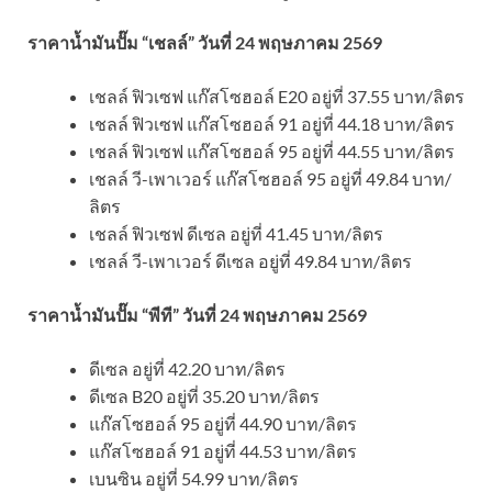
ราคาน้ำมันปั๊ม “เชลล์” วันที่ 24 พฤษภาคม 2569
เชลล์ ฟิวเซฟ แก๊สโซฮอล์ E20 อยู่ที่ 37.55 บาท/ลิตร
เชลล์ ฟิวเซฟ แก๊สโซฮอล์ 91 อยู่ที่ 44.18 บาท/ลิตร
เชลล์ ฟิวเซฟ แก๊สโซฮอล์ 95 อยู่ที่ 44.55 บาท/ลิตร
เชลล์ วี-เพาเวอร์ แก๊สโซฮอล์ 95 อยู่ที่ 49.84 บาท/
ลิตร
เชลล์ ฟิวเซฟ ดีเซล อยู่ที่ 41.45 บาท/ลิตร
เชลล์ วี-เพาเวอร์ ดีเซล อยู่ที่ 49.84 บาท/ลิตร
ราคาน้ำมันปั๊ม “พีที” วันที่ 24 พฤษภาคม 2569
ดีเซล อยู่ที่ 42.20 บาท/ลิตร
ดีเซล B20 อยู่ที่ 35.20 บาท/ลิตร
แก๊สโซฮอล์ 95 อยู่ที่ 44.90 บาท/ลิตร
แก๊สโซฮอล์ 91 อยู่ที่ 44.53 บาท/ลิตร
เบนซิน อยู่ที่ 54.99 บาท/ลิตร