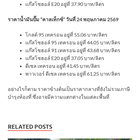
แก๊สโซฮอล์ E20 อยู่ที่ 37.90 บาท/ลิตร
ราคาน้ำมันปั๊ม “คาลเท็กซ์” วันที่ 24 พฤษภาคม 2569
โกลด์ 95 เทครอน อยู่ที่ 55.06 บาท/ลิตร
แก๊สโซฮอล์ 95 เทครอน อยู่ที่ 44.05 บาท/ลิตร
แก๊สโซฮอล์ 91 เทครอน อยู่ที่ 43.68 บาท/ลิตร
แก๊สโซฮอล์ E20 อยู่ที่ 37.05 บาท/ลิตร
ดีเซล เทครอน อยู่ที่ 41.45 บาท/ลิตร
พาวเวอร์ ดีเซล เทครอน อยู่ที่ 61.25 บาท/ลิตร
อย่างไรก็ตาม ราคาข้างต้นเป็นราคากลางที่ยังไม่รวมภาษี
บำรุงท้องที่ ซึ่งอาจมีความแตกต่างในแต่ละพื้นที่
RELATED POSTS