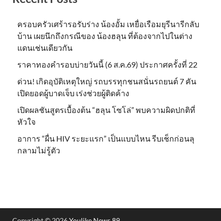
ครอบครัวเศร้ารอรับร่าง น้องอั้ม เหยื่อเรือมยุรีนารีกลับ
บ้าน เผยนึกถึงกรณีของ น้องฮลุน ที่ต้องจากไปในต่าง
แดนเช่นเดียวกัน
ราคาทองคำรอบบ่ายวันนี้ (6 ส.ค.69) ประกาศครั้งที่ 22
ด่วน! เกิดอุบัติเหตุใหญ่ รถบรรทุกชนสนั่นรถยนต์ 7 คัน
เปิดยอดผู้บาดเจ็บ เร่งช่วยผู้ติดค้าง
เปิดผลชันสูตรเบื้องต้น “ฮลุน โซโล่” พบความผิดปกติที่
หัวใจ
อาการ “ผื่น HIV ระยะแรก” เป็นแบบไหน รีบเช็กก่อนลุ
กลามไม่รู้ตัว
Copyright © 2026
Youlike News 89
.