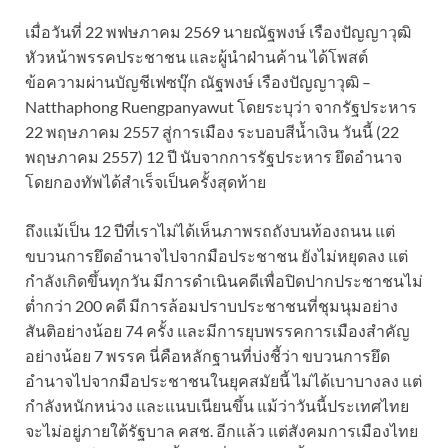
เมื่อวันที่ 22 พฟษภาคม 2569 นายณัฐพงษ์ เรืองปัญญาวุฒิ
หัวหน้าพรรคประชาชน และผู้นำฝ่านค้าน ได้โพสต์
ข้อความผ่านบัญชีเฟซบุ๊ก ณัฐพงษ์ เรืองปัญญาวุฒิ –
Natthaphong Ruengpanyawut โดยระบุว่า จากรัฐประหาร
22 พฤษภาคม 2557 สู่การเมือง ระบอบสีน้ำเงิน วันนี้ (22
พฤษภาคม 2557) 12 ปี นับจากการรัฐประหาร ยึดอำนาจ
โดยกองทัพได้สำเร็จเป็นครั้งสุดท้าย
ถึงแม้เป็น 12 ปีที่เราไม่ได้เห็นภาพรถถังบนท้องถนน แต่
ขบวนการยึดอำนาจไปจากมือประชาชน ยังไม่หยุดลง แต่
กำลังเกิดขึ้นทุกวัน มีการดำเนินคดีเพื่อปิดปากประชาชนไม่
ต่ำกว่า 200 คดี มีการล้อมปราบประชาชนที่ชุมนุมอย่าง
สันติอย่างน้อย 74 ครั้ง และมีการยุบพรรคการเมืองสำคัญ
อย่างน้อย 7 พรรค นี่คือหลักฐานที่บ่งชี้ว่า ขบวนการยึด
อำนาจไปจากมือประชาชนในยุคสมัยนี้ ไม่ได้เบาบางลง แต่
กำลังหนักหน่วง และแนบเนียนขึ้น แม้ว่าวันนี้ประเทศไทย
จะไม่อยู่ภายใต้รัฐบาล คสช. อีกแล้ว แต่สังคมการเมืองไทย