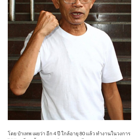
โดย ป๋าเทพ เผยว่า อีก 4 ปี ใกล้อายุ 80 แล้ว ทำงานในวงการ