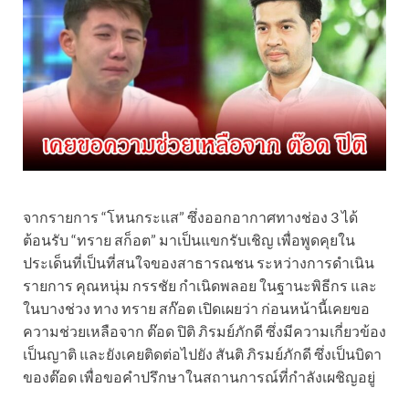
จากรายการ “โหนกระแส” ซึ่งออกอากาศทางช่อง 3 ได้
ต้อนรับ “ทราย สก็อต” มาเป็นแขกรับเชิญ เพื่อพูดคุยใน
ประเด็นที่เป็นที่สนใจของสาธารณชน ระหว่างการดำเนิน
รายการ คุณหนุ่ม กรรชัย กำเนิดพลอย ในฐานะพิธีกร และ
ในบางช่วง ทาง ทราย สก๊อต เปิดเผยว่า ก่อนหน้านี้เคยขอ
ความช่วยเหลือจาก ต๊อด ปิติ ภิรมย์ภักดี ซึ่งมีความเกี่ยวข้อง
เป็นญาติ และยังเคยติดต่อไปยัง สันติ ภิรมย์ภักดี ซึ่งเป็นบิดา
ของต๊อด เพื่อขอคำปรึกษาในสถานการณ์ที่กำลังเผชิญอยู่