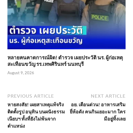
หลายคนคาดการณ์ผิด! ตำรวจ เผยประวัติ นร. ผู้ก่อเหตุ
สะเทือนขวัญ รร.เทพศิรินทร์ นนทบุรี
August 9, 2026
PREVIOUS ARTICLE
NEXT ARTICLE
หายสงสัย! เผยสาเหตุแท้จริง
อย. เตือนด่วน! อาหารเสริม
ติดตั้งรูป อนุทิน บนผนังธรรม
ยี่ห้อดัง คนกินเยอะมาก ใคร
เนียบฯ ทั้งที่ยังไม่พ้นจาก
มีอยู่ทิ้งเลย
ตำแหน่ง