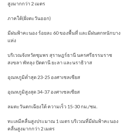
สูงมากกว่า 2 เมตร
ภาคใต้(ฝั่งตะวันออก)
มีฝนฟ้าคะนอง ร้อยละ 60 ของพื้นที่ และมีฝนตกหนักบาง
แห่ง
บริเวณจังหวัดชุมพร สุราษฎร์ธานี นครศรีธรรมราช
สงขลา พัทลุง ปัตตานี ยะลา และนราธิวาส
อุณหภูมิต่ำสุด 23-25 องศาเซลเซียส
อุณหภูมิสูงสุด 34-37 องศาเซลเซียส
ลมตะวันตกเฉียงใต้ ความเร็ว 15-30 กม./ชม.
ทะเลมีคลื่นสูงประมาณ 1 เมตร บริเวณที่มีฝนฟ้าคะนอง
คลื่นสูงมากกว่า 2 เมตร