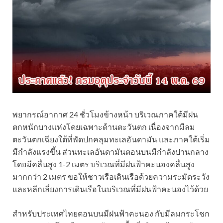
พยากรณ์อากาศ 24 ชั่วโมงข้างหน้า บริเวณภาคใต้มีฝน
ตกหนักบางแห่งโดยเฉพาะด้านตะวันตก เนื่องจากมีลม
ตะวันตกเฉียงใต้ที่พัดปกคลุมทะเลอันดามัน และภาคใต้เริ่ม
มีกำลังแรงขึ้น ส่วนทะเลอันดามันตอนบนมีกำลังปานกลาง
โดยมีคลื่นสูง 1-2 เมตร บริเวณที่มีฝนฟ้าคะนองคลื่นสูง
มากกว่า 2 เมตร ขอให้ชาวเรือเดินเรือด้วยความระมัดระวัง
และหลีกเลี่ยงการเดินเรือในบริเวณที่มีฝนฟ้าคะนองไว้ด้วย
สำหรับประเทศไทยตอนบนมีฝนฟ้าคะนอง กับมีลมกระโชก