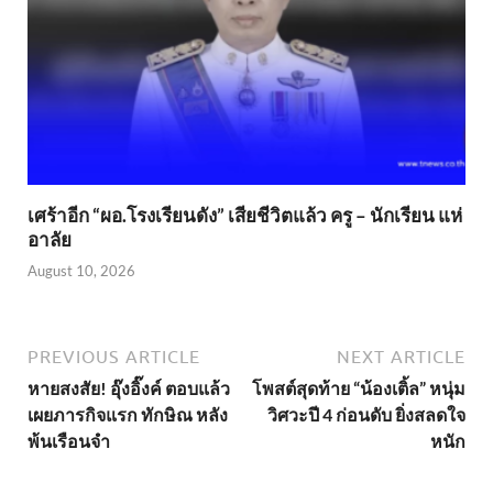
เศร้าอีก “ผอ.โรงเรียนดัง” เสียชีวิตแล้ว ครู – นักเรียน แห่
อาลัย
August 10, 2026
PREVIOUS ARTICLE
NEXT ARTICLE
หายสงสัย! อุ๊งอิ๊งค์ ตอบแล้ว
โพสต์สุดท้าย “น้องเติ้ล” หนุ่ม
เผยภารกิจแรก ทักษิณ หลัง
วิศวะปี 4 ก่อนดับ ยิ่งสลดใจ
พ้นเรือนจำ
หนัก