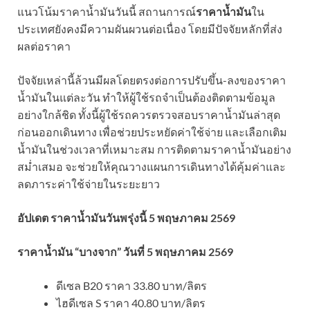
แนวโน้มราคาน้ำมันวันนี้ สถานการณ์
ราคาน้ำมัน
ใน
ประเทศยังคงมีความผันผวนต่อเนื่อง โดยมีปัจจัยหลักที่ส่ง
ผลต่อราคา
ปัจจัยเหล่านี้ล้วนมีผลโดยตรงต่อการปรับขึ้น-ลงของราคา
น้ำมันในแต่ละวัน ทำให้ผู้ใช้รถจำเป็นต้องติดตามข้อมูล
อย่างใกล้ชิด ทั้งนี้ผู้ใช้รถควรตรวจสอบราคาน้ำมันล่าสุด
ก่อนออกเดินทาง เพื่อช่วยประหยัดค่าใช้จ่าย และเลือกเติม
น้ำมันในช่วงเวลาที่เหมาะสม การติดตามราคาน้ำมันอย่าง
สม่ำเสมอ จะช่วยให้คุณวางแผนการเดินทางได้คุ้มค่าและ
ลดภาระค่าใช้จ่ายในระยะยาว
อัปเดต ราคาน้ำมันวันพรุ่งนี้ 5 พฤษภาคม 2569
ราคาน้ำมัน “บางจาก” วันที่ 5 พฤษภาคม 2569
ดีเซล B20 ราคา 33.80 บาท/ลิตร
ไฮดีเซล S ราคา 40.80 บาท/ลิตร