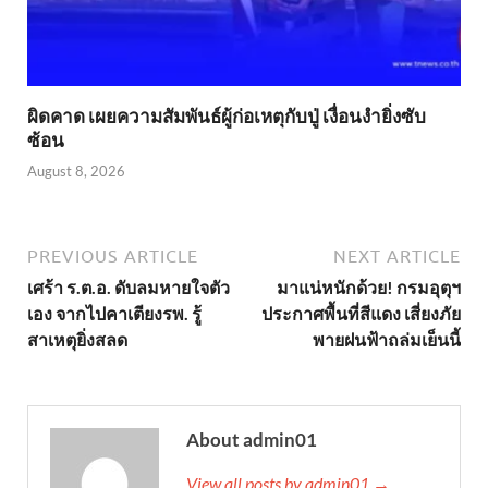
ผิดคาด เผยความสัมพันธ์ผู้ก่อเหตุกับปู่ เงื่อนงำยิ่งซับ
ซ้อน
August 8, 2026
PREVIOUS ARTICLE
NEXT ARTICLE
เศร้า ร.ต.อ. ดับลมหายใจตัว
มาแน่หนักด้วย! กรมอุตุฯ
เอง จากไปคาเตียงรพ. รู้
ประกาศพื้นที่สีแดง เสี่ยงภัย
สาเหตุยิ่งสลด
พายฝนฟ้าถล่มเย็นนี้
About admin01
View all posts by admin01 →