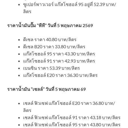
ซูเปอร์พาวเวอร์ แก๊สโซฮอล์ 95 อยู่ที่ 52.39 บาท/
ลิตร
ราคาน้ำมันปั๊ม “พีที” วันที่ 5 พฤษภาคม 2569
ดีเซล ราคา 40.80 บาท/ลิตร
ดีเซล B20 ราคา 33.80 บาท/ลิตร
แก๊สโซฮอล์ 95 ราคา 43.30 บาท/ลิตร
แก๊สโซฮอล์ 91 ราคา 42.93 บาท/ลิตร
เบนซิน ราคา 53.39 บาท/ลิตร
แก๊สโซฮอล์ E20 ราคา 36.30 บาท/ลิตร
ราคาน้ำมัน “เชลล์” วันที่ 5 พฤษภาคม 69
เชลล์ ฟิวเซฟ แก๊สโซฮอล์ E20 ราคา 36.80 บาท/
ลิตร
เชลล์ ฟิวเซฟ แก๊สโซฮอล์ 91 ราคา 43.18 บาท/ลิตร
เชลล์ ฟิวเซฟ แก๊สโซฮอล์ 95 ราคา 43.80 บาท/ลิตร