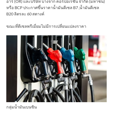
อาร์ (OR) และบริษัท บางจาก คอร์ปอเรชั่น จำกัด (มหาชน)
หรือ BCP ประกาศขึ้นราคาน้ำมันดีเซล B7 ,น้ำมันดีเซล
B20 ลิตรละ 60 สตางค์
ขณะที่ดีเซลพรีเมี่ยมไม่มีการเปลี่ยนแปลงราคา
กลุ่มน้ำมันเบนซิน