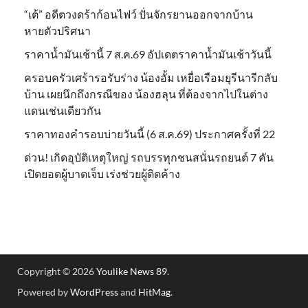
“เต้” อดีตวงดร้าก้อนไฟว์ ปั่นจักรยานออกจากบ้าน
หายตัวปริศนา
ราคาน้ำมันเช้านี้ 7 ส.ค.69 อัปเดตราคาน้ำมันเช้าวันนี้
ครอบครัวเศร้ารอรับร่าง น้องอั้ม เหยื่อเรือมยุรีนารีกลับ
บ้าน เผยนึกถึงกรณีของ น้องฮลุน ที่ต้องจากไปในต่าง
แดนเช่นเดียวกัน
ราคาทองคำรอบบ่ายวันนี้ (6 ส.ค.69) ประกาศครั้งที่ 22
ด่วน! เกิดอุบัติเหตุใหญ่ รถบรรทุกชนสนั่นรถยนต์ 7 คัน
เปิดยอดผู้บาดเจ็บ เร่งช่วยผู้ติดค้าง
Copyright © 2026
Youlike News 89
.
Powered by
WordPress
and
HitMag
.