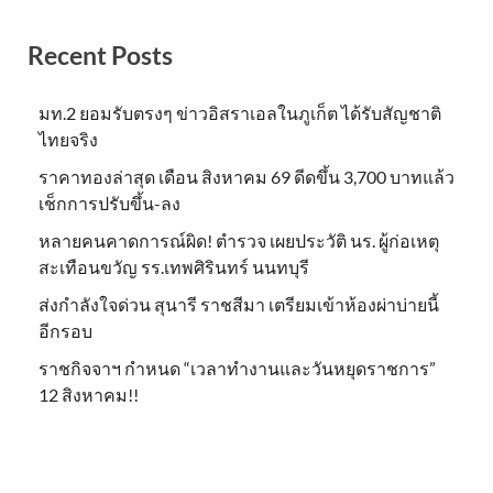
Recent Posts
มท.2 ยอมรับตรงๆ ข่าวอิสราเอลในภูเก็ต ได้รับสัญชาติ
ไทยจริง
ราคาทองล่าสุด เดือน สิงหาคม 69 ดีดขึ้น 3,700 บาทแล้ว
เช็กการปรับขึ้น-ลง
หลายคนคาดการณ์ผิด! ตำรวจ เผยประวัติ นร. ผู้ก่อเหตุ
สะเทือนขวัญ รร.เทพศิรินทร์ นนทบุรี
ส่งกำลังใจด่วน สุนารี ราชสีมา เตรียมเข้าห้องผ่าบ่ายนี้
อีกรอบ
ราชกิจจาฯ กำหนด “เวลาทำงานและวันหยุดราชการ”
12 สิงหาคม!!