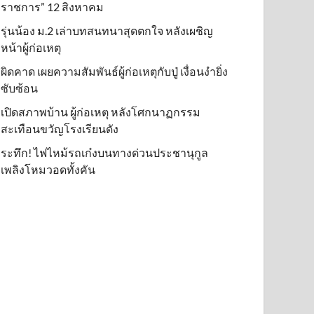
ราชการ” 12 สิงหาคม
รุ่นน้อง ม.2 เล่าบทสนทนาสุดตกใจ หลังเผชิญ
หน้าผู้ก่อเหตุ
ผิดคาด เผยความสัมพันธ์ผู้ก่อเหตุกับปู่ เงื่อนงำยิ่ง
ซับซ้อน
เปิดสภาพบ้าน ผู้ก่อเหตุ หลังโศกนาฏกรรม
สะเทือนขวัญโรงเรียนดัง
ระทึก! ไฟไหม้รถเก๋งบนทางด่วนประชานุกูล
เพลิงโหมวอดทั้งคัน