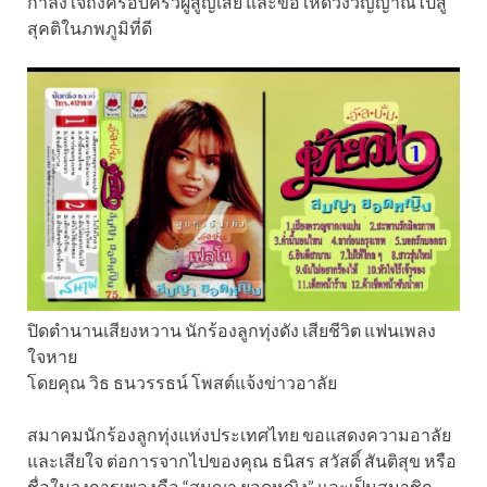
กำลังใจถึงครอบครัวผู้สูญเสีย และขอให้ดวงวิญญาณไปสู่
สุคติในภพภูมิที่ดี
ปิดตำนานเสียงหวาน นักร้องลูกทุ่งดัง เสียชีวิต แฟนเพลง
ใจหาย
โดยคุณ วิธ ธนวรรธน์ โพสต์แจ้งข่าวอาลัย
สมาคมนักร้องลูกทุ่งแห่งประเทศไทย ขอแสดงความอาลัย
และเสียใจ ต่อการจากไปของคุณ ธนิสร สวัสดิ์ สันติสุข หรือ
ชื่อในวงการเพลงคือ “สมญา ยอดหญิง” และเป็นสมาชิก