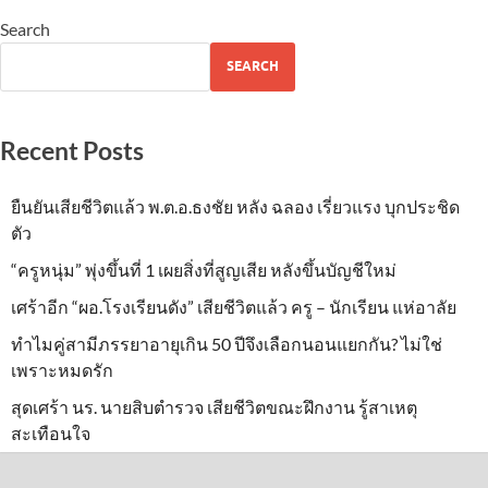
Search
SEARCH
Recent Posts
ยืนยันเสียชีวิตแล้ว พ.ต.อ.ธงชัย หลัง ฉลอง เรี่ยวแรง บุกประชิด
ตัว
“ครูหนุ่ม” พุ่งขึ้นที่ 1 เผยสิ่งที่สูญเสีย หลังขึ้นบัญชีใหม่
เศร้าอีก “ผอ.โรงเรียนดัง” เสียชีวิตแล้ว ครู – นักเรียน แห่อาลัย
ทำไมคู่สามีภรรยาอายุเกิน 50 ปีจึงเลือกนอนแยกกัน? ไม่ใช่
เพราะหมดรัก
สุดเศร้า นร. นายสิบตำรวจ เสียชีวิตขณะฝึกงาน รู้สาเหตุ
สะเทือนใจ