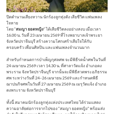
ปิดตำนานเสียงหวาน นักร้องลูกทุ่งดัง เสียชีวิต แฟนเพลง
ใจหาย
โดย “
สมญา ยอดหญิง
” ได้เสียชีวิตลงอย่างสงบ เมื่อเวลา
16.00 น. วันที่ 23 เมษายน 2569 ที่โรงพยาบาลเจ้าพระยา
จังหวัดปราจีนบุรี สร้างความโศกเศร้าเสียใจให้กับ
ครอบครัว เพื่อนศิลปิน และแฟนเพลงจำนวนมาก
สำหรับกำหนดการบำเพ็ญกุศลศพ จะมีพิธีรดน้ำศพในวันที่
24 เมษายน 2569 เวลา 14.30 น. ที่ศาลาวัดแจ้ง อำเภอดง
พระราม จังหวัดปราจีนบุรี จากนั้นจะมีพิธีสวดพระอภิธรรม
ศพ ระหว่างวันที่ 24–26 เมษายน 2569 และกำหนดพิธี
ฌาปนกิจศพในวันที่ 27 เมษายน 2569 ณ เมรุวัดแจ้ง อำเภอ
ดงพระราม จังหวัดปราจีนบุรี
ทั้งนี้ สมาคมนักร้องลูกทุ่งแห่งประเทศไทย ได้ร่วมแสดง
ความอาลัยต่อการจากไปของ “สมญา ยอดหญิง” พร้อมส่ง