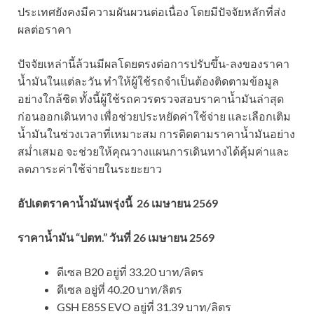
ประเทศยังคงมีความผันผวนต่อเนื่อง โดยมีปัจจัยหลักที่ส่ง
ผลต่อราคา
ปัจจัยเหล่านี้ล้วนมีผลโดยตรงต่อการปรับขึ้น-ลงของราคา
น้ำมันในแต่ละวัน ทำให้ผู้ใช้รถจำเป็นต้องติดตามข้อมูล
อย่างใกล้ชิด ทั้งนี้ผู้ใช้รถควรตรวจสอบราคาน้ำมันล่าสุด
ก่อนออกเดินทาง เพื่อช่วยประหยัดค่าใช้จ่าย และเลือกเติม
น้ำมันในช่วงเวลาที่เหมาะสม การติดตามราคาน้ำมันอย่าง
สม่ำเสมอ จะช่วยให้คุณวางแผนการเดินทางได้คุ้มค่าและ
ลดภาระค่าใช้จ่ายในระยะยาว
อัปเดตราคาน้ำมันพรุ่งนี้ 26 เมษายน 2569
ราคาน้ำมัน “ปตท.” วันที่ 26 เมษายน 2569
ดีเซล B20 อยู่ที่ 33.20 บาท/ลิตร
ดีเซล อยู่ที่ 40.20 บาท/ลิตร
GSH E85S EVO อยู่ที่ 31.39 บาท/ลิตร