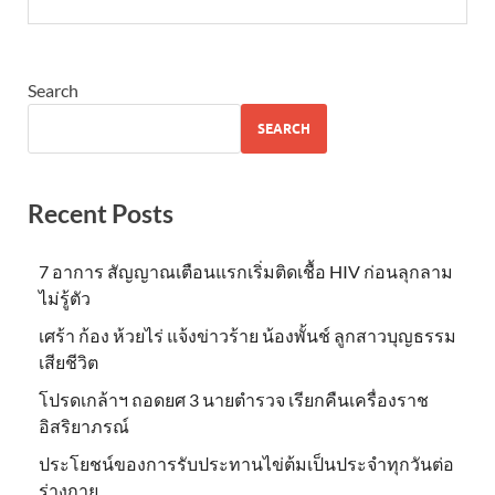
Search
SEARCH
Recent Posts
7 อาการ สัญญาณเตือนแรกเริ่มติดเชื้อ HIV ก่อนลุกลาม
ไม่รู้ตัว
เศร้า ก้อง ห้วยไร่ แจ้งข่าวร้าย น้องพั้นช์ ลูกสาวบุญธรรม
เสียชีวิต
โปรดเกล้าฯ ถอดยศ 3 นายตำรวจ เรียกคืนเครื่องราช
อิสริยาภรณ์
ประโยชน์ของการรับประทานไข่ต้มเป็นประจำทุกวันต่อ
ร่างกาย