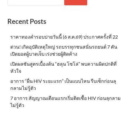
Recent Posts
ราคาทองคำรอบบ่ายวันนี้ (6 ส.ค.69) ประกาศครั้งที่ 22
ด่วน! เกิดอุบัติเหตุใหญ่ รถบรรทุกชนสนั่นรถยนต์ 7 คัน
เปิดยอดผู้บาดเจ็บ เร่งช่วยผู้ติดค้าง
เปิดผลชันสูตรเบื้องต้น “ฮลุน โซโล่” พบความผิดปกติที่
หัวใจ
อาการ “ผื่น HIV ระยะแรก” เป็นแบบไหน รีบเช็กก่อนลุ
กลามไม่รู้ตัว
7 อาการ สัญญาณเตือนแรกเริ่มติดเชื้อ HIV ก่อนลุกลาม
ไม่รู้ตัว