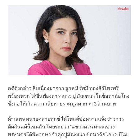
คดีดังกล่าว สืบเนื่องมาจาก ลูกหมี รัศมี ทองสิริไพรศรี
พร้อมพวก ได้ยื่นฟ้องดาราสาว ปู มัณฑนา ในข้อหาฉ้อโกง
ซึ่งก่อให้เกิดความเสียหายรวมมูลค่ากว่า 3 ล้านบาท
ด้านเพจ ทนายคลายทุกข์ ได้โพสต์ข้อความแจ้งข่าวการ
ตัดสินคดีนี้เช่นกัน โดยระบุว่า “#ข่าวด่วน ศาลแขวง
พระนครใต้พิพากษา จำคุกปูมัณฑนา ข้อหาฉ้อโกง 2 ปีไม่