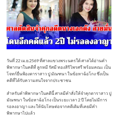
วันที่ 22 เม.ย.2569 ที่ศาลแขวงพระนครใต้ ศาลได้อ่านคำ
พิพากษาในคดีที่ ลูกหมี รัศมี ทองสิริไพรศรี พร้อมคณะ เป็น
โจทก์ยื่นฟ้องดาราสาว ปู มัณฑนา ในข้อหาฉ้อโกง ซึ่งเป็น
คดีที่ได้รับความสนใจจากประชาชน
สำหรับคำพิพากษาในคดีนี้ ศาลมีคำสั่งให้จำคุกดาราสาว ปู
มัณฑนา ในข้อหาฉ้อโกง เป็นระยะเวลา 2 ปี โดยไม่มีการ
รอลงอาญา และให้นับโทษต่อจากคดีเดิมที่เคยมีคำ
พิพากษาไปแล้ว