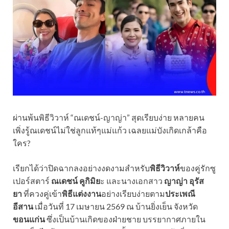
ผ่านพ้นพิธีวิวาห์ “ณเดชน์-ญาญ่า” สุดเรียบง่าย หลายคน
เพิ่งรู้ณเดชน์ไม่ใช่ลูกแท้ๆแม่แก้ว เฉลยแม่บังเกิดเกล้าคือ
ใคร?
เรียกได้ว่าปิดฉากลงอย่างงดงามสำหรับ
พิธีวิวาห์
ของคู่รักซู
เปอร์สตาร์
ณเดชน์ คูกิมิย
ะ และนางเอกสาว
ญาญ่า อุรัส
ยา
ที่ควงคู่เข้า
พิธีแต่งงาน
อย่างเรียบง่ายตาม
ประเพณี
อีสาน
เมื่อวันที่ 17 เมษายน 2569 ณ บ้านยิ่งเย็น จังหวัด
ขอนแก่น
ซึ่งเป็นบ้านเกิดของฝ่ายชาย บรรยากาศภายใน