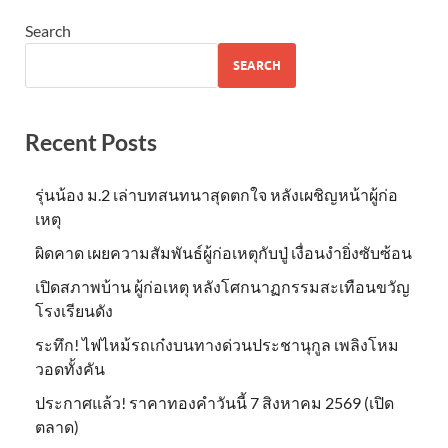
Search
SEARCH
Recent Posts
รุ่นน้อง ม.2 เล่าบทสนทนาสุดตกใจ หลังเผชิญหน้าผู้ก่อ
เหตุ
ผิดคาด เผยความสัมพันธ์ผู้ก่อเหตุกับปู่ เงื่อนงำยิ่งซับซ้อน
เปิดสภาพบ้าน ผู้ก่อเหตุ หลังโศกนาฏกรรมสะเทือนขวัญ
โรงเรียนดัง
ระทึก! ไฟไหม้รถเก๋งบนทางด่วนประชานุกูล เพลิงโหม
วอดทั้งคัน
ประกาศแล้ว! ราคาทองคำวันนี้ 7 สิงหาคม 2569 (เปิด
ตลาด)