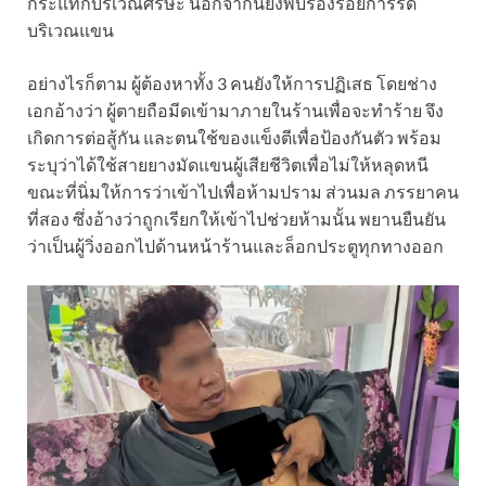
กระแทกบริเวณศีรษะ นอกจากนี้ยังพบร่องรอยการรัด
บริเวณแขน
อย่างไรก็ตาม ผู้ต้องหาทั้ง 3 คนยังให้การปฏิเสธ โดยช่าง
เอกอ้างว่า ผู้ตายถือมีดเข้ามาภายในร้านเพื่อจะทำร้าย จึง
เกิดการต่อสู้กัน และตนใช้ของแข็งตีเพื่อป้องกันตัว พร้อม
ระบุว่าได้ใช้สายยางมัดแขนผู้เสียชีวิตเพื่อไม่ให้หลุดหนี
ขณะที่นิ่มให้การว่าเข้าไปเพื่อห้ามปราม ส่วนมล ภรรยาคน
ที่สอง ซึ่งอ้างว่าถูกเรียกให้เข้าไปช่วยห้ามนั้น พยานยืนยัน
ว่าเป็นผู้วิ่งออกไปด้านหน้าร้านและล็อกประตูทุกทางออก