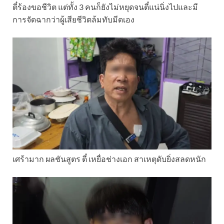
ตี๋ร้องขอชีวิต แต่ทั้ง 3 คนก็ยังไม่หยุดจนตี๋แน่นิ่งไปและมี
การจัดฉากว่าผู้เสียชีวิตล้มทับมีดเอง
เศร้ามาก ผลชันสูตร ตี๋ เหยื่อช่างเอก สาเหตุดับยิ่งสลดหนัก