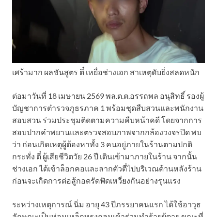
เศร้ามาก ผลชันสูตร ตี๋ เหยื่อช่างเอก สาเหตุดับยิ่งสลดหนัก
ต่อมาวันที่ 18 เมษายน 2569 พล.ต.ต.อรรถพล อนุสิทธิ์ รองผู้
บัญชาการตำรวจภูธรภาค 1 พร้อมชุดสืบสวนและพนักงาน
สอบสวน ร่วมประชุมติดตามความคืบหน้าคดี โดยจากการ
สอบปากคำพยานและตรวจสอบภาพจากกล้องวงจรปิด พบ
ว่า ก่อนเกิดเหตุผู้ต้องหาทั้ง 3 คนอยู่ภายในร้านตามปกติ
กระทั่ง ตี๋ ผู้เสียชีวิตวัย 26 ปี เดินเข้ามาภายในร้าน จากนั้น
ช่างเอก ได้เข้าล็อกคอและลากตัวตี๋ไปบริเวณด้านหลังร้าน
ก่อนจะเกิดการต่อสู้กอดรัดฟัดเหวี่ยงกันอย่างรุนแรง
ระหว่างเหตุการณ์ นิ่ม อายุ 43 ปีภรรยาคนแรก ได้ใช้อาวุธ
ลักษณะเป็นท่อนเหล็กทรงกลมเข้าร่วมทำร้ายผู้ตาย ขณะที่