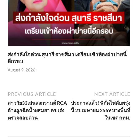
ส่งกำลังใจด่วน สุนารี ราชสีมา เตรียมเข้าห้องผ่าบ่ายนี้
อีกรอบ
August 9, 2026
PREVIOUS ARTICLE
NEXT ARTICLE
สาววัย33เล่นสงกรานต์ RCA
ประกาศเเล้ว! พิกัดไฟดับพรุ่ง
อ้างถูกฉีดน้ำผสมยา ตร.เร่ง
นี้ 21 เมษายน 2569 บางพื้นที่
ตรวจสอบด่วน
ในเขต กทม.