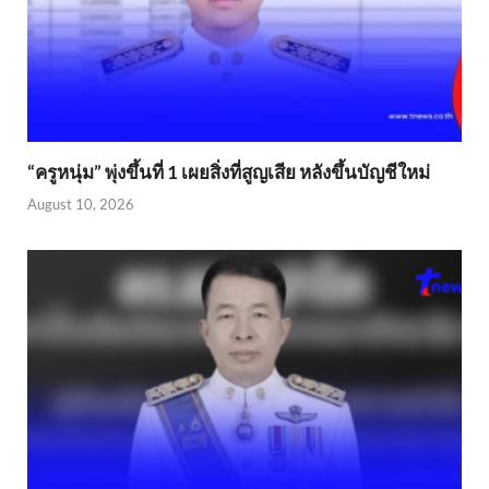
“ครูหนุ่ม” พุ่งขึ้นที่ 1 เผยสิ่งที่สูญเสีย หลังขึ้นบัญชีใหม่
August 10, 2026