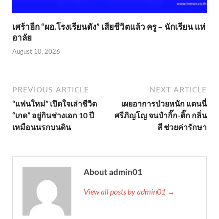
เศร้าอีก “ผอ.โรงเรียนดัง” เสียชีวิตแล้ว ครู – นักเรียน แห่
อาลัย
August 10, 2026
PREVIOUS ARTICLE
NEXT ARTICLE
“แฟนใหม่” เปิดใจเล่าชีวิต
เผยอาการป่วยหนัก แดนนี่
“เกด” อยู่กินช่างเอก 10 ปี
ศรีภิญโญ จนป๋ากิ๊ก-ติ๊ก กลิ่น
เหมือนนรกบนดิน
สี ช่วยค่ารักษา
About admin01
View all posts by admin01 →