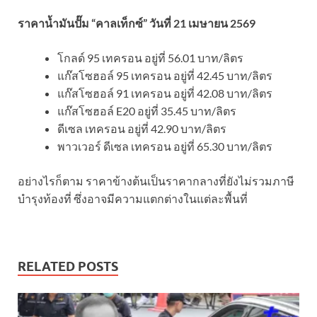
ราคาน้ำมันปั๊ม “คาลเท็กซ์” วันที่ 21 เมษายน 2569
โกลด์ 95 เทครอน อยู่ที่ 56.01 บาท/ลิตร
แก๊สโซฮอล์ 95 เทครอน อยู่ที่ 42.45 บาท/ลิตร
แก๊สโซฮอล์ 91 เทครอน อยู่ที่ 42.08 บาท/ลิตร
แก๊สโซฮอล์ E20 อยู่ที่ 35.45 บาท/ลิตร
ดีเซล เทครอน อยู่ที่ 42.90 บาท/ลิตร
พาวเวอร์ ดีเซล เทครอน อยู่ที่ 65.30 บาท/ลิตร
อย่างไรก็ตาม ราคาข้างต้นเป็นราคากลางที่ยังไม่รวมภาษี
บำรุงท้องที่ ซึ่งอาจมีความแตกต่างในแต่ละพื้นที่
RELATED POSTS