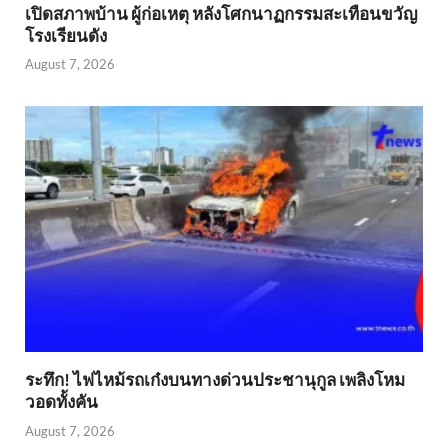
เปิดสภาพบ้าน ผู้ก่อเหตุ หลังโศกนาฏกรรมสะเทือนขวัญ
โรงเรียนดัง
August 7, 2026
ระทึก! ไฟไหม้รถเก๋งบนทางด่วนประชานุกูล เพลิงโหม
วอดทั้งคัน
August 7, 2026