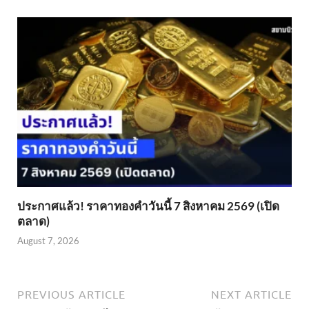
ประกาศแล้ว! ราคาทองคำวันนี้ 7 สิงหาคม 2569 (เปิด
ตลาด)
August 7, 2026
PREVIOUS ARTICLE
NEXT ARTICLE