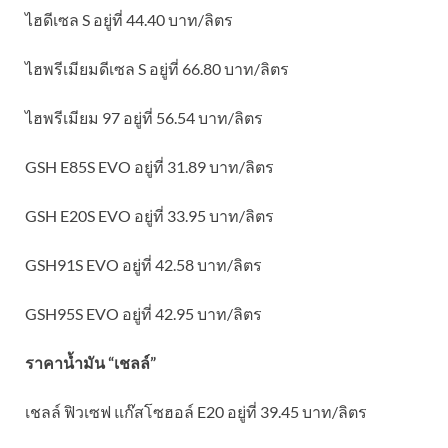
ไฮดีเซล S อยู่ที่ 44.40 บาท/ลิตร
ไฮพรีเมียมดีเซล S อยู่ที่ 66.80 บาท/ลิตร
ไฮพรีเมียม 97 อยู่ที่ 56.54 บาท/ลิตร
GSH E85S EVO อยู่ที่ 31.89 บาท/ลิตร
GSH E20S EVO อยู่ที่ 33.95 บาท/ลิตร
GSH91S EVO อยู่ที่ 42.58 บาท/ลิตร
GSH95S EVO อยู่ที่ 42.95 บาท/ลิตร
ราคาน้ำมัน “เชลล์”
เชลล์ ฟิวเซฟ แก๊สโซฮอล์ E20 อยู่ที่ 39.45 บาท/ลิตร