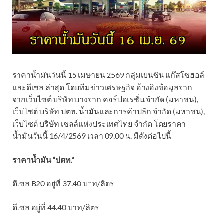
ราคาน้ำมันวันนี้ 16 เมษายน 2569 กลุ่มเบนซิน แก๊สโซฮอล์
และดีเซล ล่าสุด โดยทีมข่าวเศรษฐกิจ อ้างอิงข้อมูลจาก
จากเว็บไซต์ บริษัท บางจาก คอร์ปอเรชั่น จำกัด (มหาชน),
เว็บไซต์ บริษัท ปตท. น้ำมันและการค้าปลีก จำกัด (มหาชน),
เว็บไซต์ บริษัท เชลล์แห่งประเทศไทย จำกัด โดยราคา
น้ำมันวันนี้ 16/4/2569 เวลา 09.00 น. มีดังต่อไปนี้
ราคาน้ำมัน “ปตท.”
ดีเซล B20 อยู่ที่ 37.40 บาท/ลิตร
ดีเซล อยู่ที่ 44.40 บาท/ลิตร