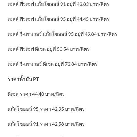
เชลล์ ฟิวเซฟ แก๊สโซฮอล์ 91 อยู่ที่ 43.83 บาท/ลิตร
เชลล์ ฟิวเซฟ แก๊สโซฮอล์ 95 อยู่ที่ 44.45 บาท/ลิตร
เชลล์ วี-เพาเวอร์ แก๊สโซฮอล์ 95 อยู่ที่ 49.84 บาท/ลิตร
เชลล์ ฟิวเซฟ ดีเซล อยู่ที่ 50.54 บาท/ลิตร
เชลล์ วี-เพาเวอร์ ดีเซล อยู่ที่ 73.84 บาท/ลิตร
ราคาน้ำมัน PT
ดีเซล ราคา 44.40 บาท/ลิตร
แก๊สโซฮอล์ 95 ราคา 42.95 บาท/ลิตร
แก๊สโซฮอล์ 91 ราคา 42.58 บาท/ลิตร