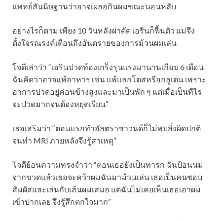
แพทย์สันนิษฐานว่าอาจเผลอกินผมขณะนอนหลับ
อย่างไรก็ตาม เพียง 10 วันหลังผ่าตัด เอรินก็ฟื้นตัว แม่จึง
ตั้งใจรณรงค์เตือนถึงอันตรายของการม้วนผมเล่น
โจดีเล่าว่า “เอรินปวดท้องเกร็งรุนแรงมานานเกือบ 6 เดือน
ฉันคิดว่าอาจแพ้อาหาร เช่น แพ้แลกโตสหรือกลูเตน เพราะ
อาการปวดอยู่ค่อนข้างสูงและมาเป็นพัก ๆ แต่เมื่อเป็นทีไร
จะปวดมากจนต้องหยุดเรียน”
เธอเสริมว่า “ตอนแรกทำอัลตราซาวนด์ก็ไม่พบสิ่งผิดปกติ
จนทำ MRI ภายหลังจึงรู้สาเหตุ”
โจดีย้อนความทรงจำว่า “ตอนเธอยังเป็นทารก ฉันป้อนนม
จากขวดแล้วเธอจะคว้าผมฉันมาม้วนเล่น เธอเป็นคนชอบ
สัมผัสและเล่นกับเส้นผมเสมอ แต่ฉันไม่เคยเห็นเธอเอาผม
เข้าปากเลย จึงรู้สึกตกใจมาก”