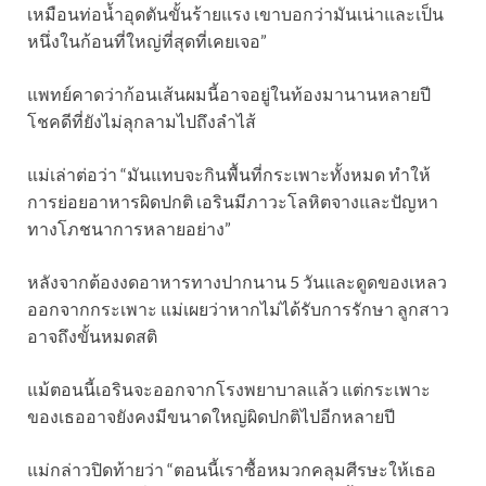
เหมือนท่อน้ำอุดตันขั้นร้ายแรง เขาบอกว่ามันเน่าและเป็น
หนึ่งในก้อนที่ใหญ่ที่สุดที่เคยเจอ”
แพทย์คาดว่าก้อนเส้นผมนี้อาจอยู่ในท้องมานานหลายปี
โชคดีที่ยังไม่ลุกลามไปถึงลำไส้
แม่เล่าต่อว่า “มันแทบจะกินพื้นที่กระเพาะทั้งหมด ทำให้
การย่อยอาหารผิดปกติ เอรินมีภาวะโลหิตจางและปัญหา
ทางโภชนาการหลายอย่าง”
หลังจากต้องงดอาหารทางปากนาน 5 วันและดูดของเหลว
ออกจากกระเพาะ แม่เผยว่าหากไม่ได้รับการรักษา ลูกสาว
อาจถึงขั้นหมดสติ
แม้ตอนนี้เอรินจะออกจากโรงพยาบาลแล้ว แต่กระเพาะ
ของเธออาจยังคงมีขนาดใหญ่ผิดปกติไปอีกหลายปี
แม่กล่าวปิดท้ายว่า “ตอนนี้เราซื้อหมวกคลุมศีรษะให้เธอ