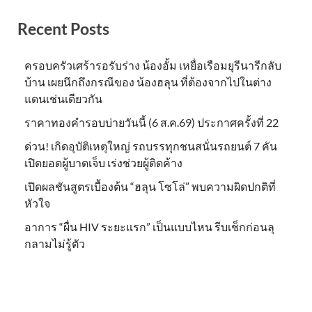
Recent Posts
ครอบครัวเศร้ารอรับร่าง น้องอั้ม เหยื่อเรือมยุรีนารีกลับ
บ้าน เผยนึกถึงกรณีของ น้องฮลุน ที่ต้องจากไปในต่าง
แดนเช่นเดียวกัน
ราคาทองคำรอบบ่ายวันนี้ (6 ส.ค.69) ประกาศครั้งที่ 22
ด่วน! เกิดอุบัติเหตุใหญ่ รถบรรทุกชนสนั่นรถยนต์ 7 คัน
เปิดยอดผู้บาดเจ็บ เร่งช่วยผู้ติดค้าง
เปิดผลชันสูตรเบื้องต้น “ฮลุน โซโล่” พบความผิดปกติที่
หัวใจ
อาการ “ผื่น HIV ระยะแรก” เป็นแบบไหน รีบเช็กก่อนลุ
กลามไม่รู้ตัว