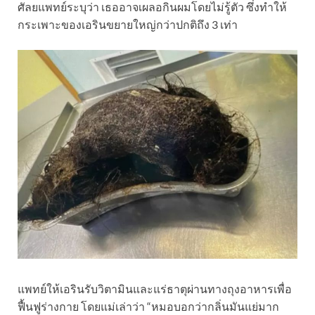
ศัลยแพทย์ระบุว่า เธออาจเผลอกินผมโดยไม่รู้ตัว ซึ่งทำให้
กระเพาะของเอรินขยายใหญ่กว่าปกติถึง 3 เท่า
แพทย์ให้เอรินรับวิตามินและแร่ธาตุผ่านทางถุงอาหารเพื่อ
ฟื้นฟูร่างกาย โดยแม่เล่าว่า “หมอบอกว่ากลิ่นมันแย่มาก