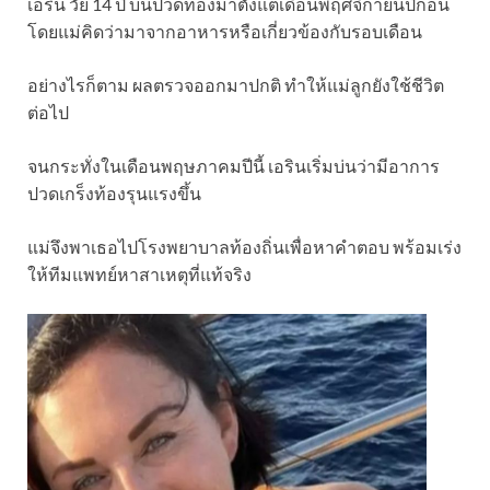
เอริน วัย 14 ปี บ่นปวดท้องมาตั้งแต่เดือนพฤศจิกายนปีก่อน
โดยแม่คิดว่ามาจากอาหารหรือเกี่ยวข้องกับรอบเดือน
อย่างไรก็ตาม ผลตรวจออกมาปกติ ทำให้แม่ลูกยังใช้ชีวิต
ต่อไป
จนกระทั่งในเดือนพฤษภาคมปีนี้ เอรินเริ่มบ่นว่ามีอาการ
ปวดเกร็งท้องรุนแรงขึ้น
แม่จึงพาเธอไปโรงพยาบาลท้องถิ่นเพื่อหาคำตอบ พร้อมเร่ง
ให้ทีมแพทย์หาสาเหตุที่แท้จริง