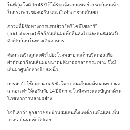
ในที่สุด โจดี วัย 48 ปี ก็ได้รับแจ้งจากแพทย์ว่า พบก้อนแข็ง
ในกระเพาะของเอริน และมันทำมาจากเส้นผม
ภาวะนี้มีชื่อทางการแพทย์ว่า “ทริโคบีโซอาร์”
(Trichobezoar) คือก้อนเส้นผมที่กลืนลงไปและสะสมจนจับ
ตัวเป็นก้อนในทางเดินอาหาร
ต่อมา เอรินถูกส่งตัวไปยังโรงพยาบาลเด็กบริสตอลเพื่อ
ผ่าตัดเอาก้อนเส้นผมขนาดมหึมาออกจากกระเพาะ ซึ่งมี
เส้นผ่าศูนย์กลางถึง 8.3 นิ้ว
การผ่าตัดใช้เวลานาน 5 ชั่วโมง ก้อนเส้นผมมีขนาดราวผล
เมลอน ทำให้เอรินวัย 14 ปีมีภาวะโลหิตจางและปัญหาด้าน
โภชนาการหลายอย่าง
โจดีเล่าว่า ลูกสาวชอบม้วนผมเล่นตั้งแต่เด็ก แต่ไม่เคยเห็น
ว่าเธอกินผมเข้าไปเลย