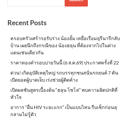
Recent Posts
ครอบครัวเศร้ารอรับร่าง น้องอั้ม เหยื่อเรือมยุรีนารีกลับ
บ้าน เผยนึกถึงกรณีของ น้องฮลุน ที่ต้องจากไปในต่าง
แดนเช่นเดียวกัน
ราคาทองคำรอบบ่ายวันนี้ (6 ส.ค.69) ประกาศครั้งที่ 22
ด่วน! เกิดอุบัติเหตุใหญ่ รถบรรทุกชนสนั่นรถยนต์ 7 คัน
เปิดยอดผู้บาดเจ็บ เร่งช่วยผู้ติดค้าง
เปิดผลชันสูตรเบื้องต้น “ฮลุน โซโล่” พบความผิดปกติที่
หัวใจ
อาการ “ผื่น HIV ระยะแรก” เป็นแบบไหน รีบเช็กก่อนลุ
กลามไม่รู้ตัว