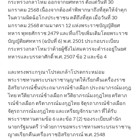
กระทรวงกลาโหม ออกจากยศทหาร ตั้งแต่วันที่ 30
มกราคม 2568 เนื่องจากต้องคำพิพากษาถึงที่สุดให้จำคุก
ในความผิดฉ้อโกงประชาชน คดีถึงที่สุด เมื่อวันที่ 30
มกราคม 2568 ตามมาตรา 12 แห่งพระราชบัญญัติยศ
ทหาร พุทธศักราช 2479 และที่แก้ไขเพิ่มเติมโดยพระราช
บัญญัติยศทหาร (ฉบับที่ 6) พ.ศ. 2501 ประกอบระเบียบ
กระทรวงกลาโหมว่าด้วยผู้ซึ่งไม่สมควรจะดำรงอยู่ในยศ
ทหารและบรรดาศักดิ์ พ.ศ. 2507 ข้อ 2 และข้อ 4
และทรงพระกรุณาโปรดเกล้าโปรดกระหม่อม
พระราชทานพระบรมราชานุญาตให้เรียกคืนเครื่องราช
อิสริยาภรณ์ชั้นประถมาภรณ์ช้างเผือก ประถมาภรณ์มงกุฎ
ไทย ทวีติยาภรณ์ช้างเผือก ทวีติยาภรณ์มงกุฎไทย ตริตาภ
รณ์ช้างเผือก ตริตาภรณ์มงกุฎไทย จัตุรถาภรณ์ช้างเผือก
จัตุรถาภรณ์มงกุฎไทย และเหรียญจักรมาลา ที่ได้รับ
พระราชทานตามข้อ 6 และข้อ 7 (2) ของระเบียบสำนัก
นายกรัฐมนตรี ว่าด้วยการขอพระราชทานพระบรมราชานุ
ญาตเรียกคืนเครื่องราชอิสริยาภรณ์ พ.ศ. 2548