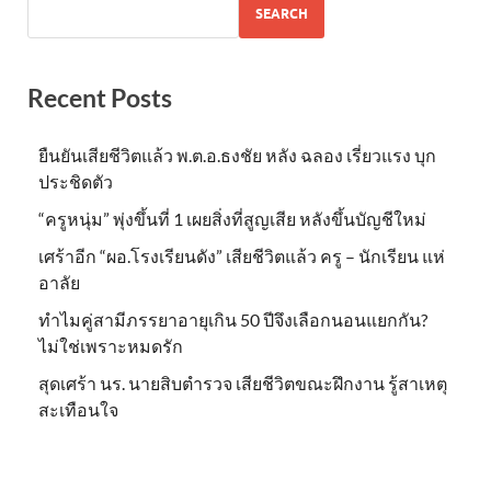
SEARCH
Recent Posts
ยืนยันเสียชีวิตแล้ว พ.ต.อ.ธงชัย หลัง ฉลอง เรี่ยวแรง บุก
ประชิดตัว
“ครูหนุ่ม” พุ่งขึ้นที่ 1 เผยสิ่งที่สูญเสีย หลังขึ้นบัญชีใหม่
เศร้าอีก “ผอ.โรงเรียนดัง” เสียชีวิตแล้ว ครู – นักเรียน แห่
อาลัย
ทำไมคู่สามีภรรยาอายุเกิน 50 ปีจึงเลือกนอนแยกกัน?
ไม่ใช่เพราะหมดรัก
สุดเศร้า นร. นายสิบตำรวจ เสียชีวิตขณะฝึกงาน รู้สาเหตุ
สะเทือนใจ