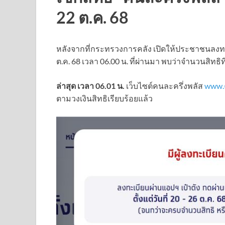
22 ต.ค. 68
หลังจากที่กระทรวงการคลัง เปิดให้ประชาชนลงทะเบ
ต.ค. 68 เวลา 06.00 น. ที่ผ่านมา พบว่าจำนวนสิทธ
ล่าสุด เวลา 06.01 น.
เว็บไซต์คนละครึ่งพลัส
www.ค
ตามวงเงินสิทธิเรียบร้อยแล้ว