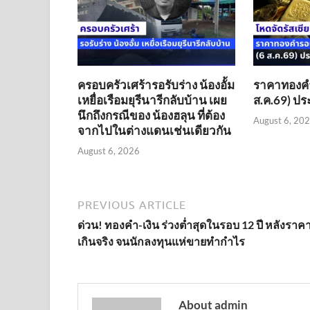
ครอบครัวเศร้ารอรับร่าง น้องอั้ม
ราคาทองคำร
เหยื่อเรือมยุรีนารีกลับบ้าน เผย
ส.ค.69) ประ
นึกถึงกรณีของ น้องฮลุน ที่ต้อง
August 6, 20
จากไปในต่างแดนเช่นเดียวกัน
August 6, 2026
PREVIOUS ARTICLE
ด่วน! ทองคำ-เงิน ร่วงต่ำสุดในรอบ 12 ปี หลังราคาพ
เกินจริง จนนักลงทุนแห่ขายทำกำไร
About admin