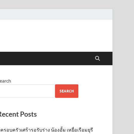
earch
SEARCH
Recent Posts
ครอบครัวเศร้ารอรับร่าง น้องอั้ม เหยื่อเรือมยุรี