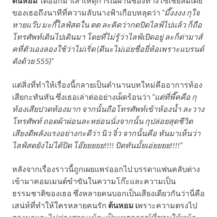
ต้นหอม
ได้ออกมาเล่าเหตุการณ์ผ่านช่องทางโซเชียลมีเดีย
ของเธอถึงนาทีที่ความลับนางฟ้าเกือบหลุดว่า
“มึ๊งงงง กุใจ
หายแว๊บ มะกี๊ไลฟ์สดใน ตต ละคิดว่ากดปิดไลฟ์ไปแล้ว ก็ถือ
โทรศัพท์เดินไปเดินมา โดยที่ไม่รู้ว่าไลฟ์เปิดอยู่ ละก็ด่ามาส์
คที่ตัวเองลองใช้ว่าไม่เริ่ด (ดีนะไม่เอ่ยชื่อยี่ห้อเพราะแบรนด์
ดังด้วย 555)”
แต่สิ่งที่ทำให้เรื่องนี้กลายเป็นตำนานบทใหม่คืออาการท้อง
เสียกะทันหัน ซึ่งเธอเล่าต่ออย่างเผ็ดร้อนว่า
“แต่ที่พี๊คคือ กุ
ท้องเสียปวดท้องมาก จากนั้นถือโทรศัพท์เข้าห้องน้ำ ละวาง
โทรศัพท์ ถอดผ้าผ่อนละหย่อนนั่งจากนั้น กุปล่อยสุดชีวิต
เสียงดีพลังแรงอย่างกะดีว่า นิว จิ๋ว จากนั้นคือ หันมาเห็นว่า
ไลฟ์สดยังไม่ได้ปิด โอ๊ยยยยย!!!! ปิดทันมั้ยเอ่ยยยย!!!!”
หลังจากเรื่องราวนี้ถูกเผยแพร่ออกไป บรรดาแฟนคลับต่าง
เข้ามาคอมเมนต์ขำขันในความโก๊ะและความเป็น
ธรรมชาติของเธอ ซึ่งหลายคนบอกเป็นเสียงเดียวกันว่านี่คือ
เสน่ห์ที่ทำให้ใครหลายคนรัก
ต้นหอม เ
พราะความตรงไป