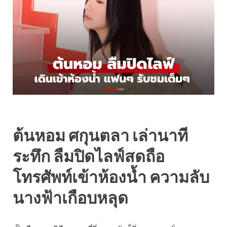
ต้นหอม ศกุนตลา เล่านาที
ระทึก ลืมปิดไลฟ์สดถือ
โทรศัพท์เข้าห้องน้ำ ความลับ
นางฟ้าเกือบหลุด