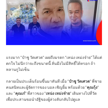
แรงมาก “ป๋าชู วัดเศวต” เผยถึงมรดก “เหน่ง เหม่งจ๋าย” ได้แต่
ตกใจ ไม่นึกว่าจะถึงขนาดนี้ ลั่นมึงไม่มีสิทธิ์ได้หรอก ถ้า
หลานกูไม่เซ็น
กลายเป็นประเด็นร้อนขึ้นมาทันที เมื่อ “
ป๋าชู วัดเศวต
” พี่ชาย
คนสนิทและผู้จัดการของ บอล เชิญยิ้ม พร้อมด้วย “
คุณกุ้ง
”
และ “
คุณเก๋
” พี่สาวของ “
เหน่ง เหม่งจ๋าย
” เดินทางไปที่วัด
เพื่อประสานขอนำอัฐิของผู้ล่วงลับกลับไปดูแล