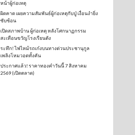
หน้าผู้ก่อเหตุ
ผิดคาด เผยความสัมพันธ์ผู้ก่อเหตุกับปู่ เงื่อนงำยิ่ง
ซับซ้อน
เปิดสภาพบ้าน ผู้ก่อเหตุ หลังโศกนาฏกรรม
สะเทือนขวัญโรงเรียนดัง
ระทึก! ไฟไหม้รถเก๋งบนทางด่วนประชานุกูล
เพลิงโหมวอดทั้งคัน
ประกาศแล้ว! ราคาทองคำวันนี้ 7 สิงหาคม
2569 (เปิดตลาด)