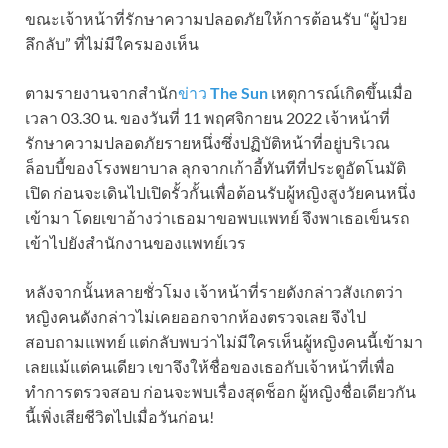
ขณะเจ้าหน้าที่รักษาความปลอดภัยให้การต้อนรับ “ผู้ป่วย
ลึกลับ” ที่ไม่มีใครมองเห็น
ตามรายงานจากสำนัก
ข่าว
The Sun
เหตุการณ์เกิดขึ้นเมื่อ
เวลา 03.30 น. ของวันที่ 11 พฤศจิกายน 2022 เจ้าหน้าที่
รักษาความปลอดภัยรายหนึ่งซึ่งปฏิบัติหน้าที่อยู่บริเวณ
ล็อบบี้ของโรงพยาบาล ลุกจากเก้าอี้ทันทีที่ประตูอัตโนมัติ
เปิด ก่อนจะเดินไปเปิดรั้วกั้นเพื่อต้อนรับผู้หญิงสูงวัยคนหนึ่ง
เข้ามา โดยเขาอ้างว่าเธอมาขอพบแพทย์ จึงพาเธอเข็นรถ
เข้าไปยังสำนักงานของแพทย์เวร
หลังจากนั้นหลายชั่วโมง เจ้าหน้าที่รายดังกล่าวสังเกตว่า
หญิงคนดังกล่าวไม่เคยออกจากห้องตรวจเลย จึงไป
สอบถามแพทย์ แต่กลับพบว่าไม่มีใครเห็นผู้หญิงคนนี้เข้ามา
เลยแม้แต่คนเดียว เขาจึงให้ชื่อของเธอกับเจ้าหน้าที่เพื่อ
ทำการตรวจสอบ ก่อนจะพบเรื่องสุดช็อก ผู้หญิงชื่อเดียวกัน
นี้เพิ่งเสียชีวิตไปเมื่อวันก่อน!