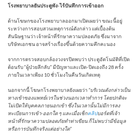
โรงพยาบาลยันประตูพัง-ไร้บันทึกการเข้าออก
ด้านโฆษกของโรงพยาบาลออกมาเปิดเผยว่า ขณะนี้อยู่
ระหว่างการสอบสวนเหตุการณ์ดังกล่าว แต่เบื้องต้น
สันนิษฐานว่า เจ้าหน้าที่รักษาความปลอดภัย ซึ่งมาจาก
บริษัทเอกชน อาจสร้างเรื่องขึ้นด้วยความคึกคะนอง
จากการตรวจสอบกล้องวงจรปิดพบว่า ประตูอัตโนมัติที่เปิด
ต้อนรับ “ผู้ป่วยลึกลับ” มีปัญหาและเปิด-ปิดเองถึง 28 ครั้ง
ภายในเวลาเพียง 10 ชั่วโมงในคืนวันเกิดเหตุ
นอกจากนี้ โฆษกโรงพยาบาลยังเผยว่า
“บริเวณดังกล่าวเป็น
ทางเข้าของแพทย์เวรในช่วงนอกเวลาทำการ โดยปกติจะ
ไม่เปิดให้บุคคลภายนอกเข้า ซึ่งในเวลานั้นไม่มีการลง
ทะเบียนการเข้า-ออกใด ๆ และเมื่อเช็ก
คลิป
บอร์ดที่เจ้า
หน้าที่รักษาความปลอดภัยทำท่าเขียน ก็ไม่พบว่ามีข้อมูล
หรือการบันทึกจริงแต่อย่างใด”