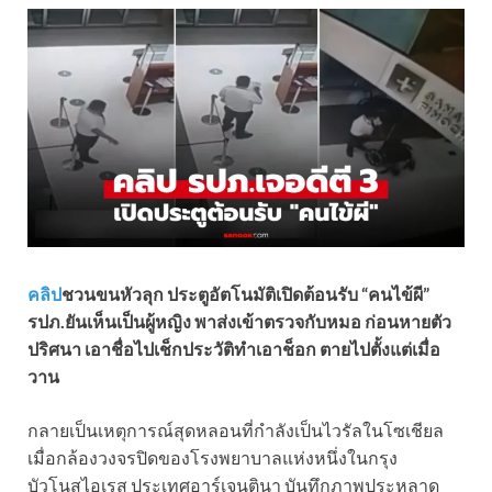
คลิป
ชวนขนหัวลุก ประตูอัตโนมัติเปิดต้อนรับ “คนไข้ผี”
รปภ.ยันเห็นเป็นผู้หญิง พาส่งเข้าตรวจกับหมอ ก่อนหายตัว
ปริศนา เอาชื่อไปเช็กประวัติทำเอาช็อก ตายไปตั้งแต่เมื่อ
วาน
กลายเป็นเหตุการณ์สุดหลอนที่กำลังเป็นไวรัลในโซเชียล
เมื่อกล้องวงจรปิดของโรงพยาบาลแห่งหนึ่งในกรุง
บัวโนสไอเรส ประเทศอาร์เจนตินา บันทึกภาพประหลาด