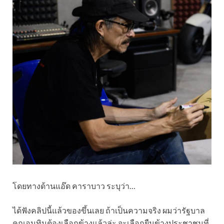
โดยทางด้านแอ๊ด คาราบาว ระบุว่า…
ได้ฟังคลิปนี้แล้วของขึ้นเลย ถ้าเป็นความจริง ผมว่ารัฐบาล
คุณอนุทินต้องเลือกข้างแล้วล่ะ จะเลือกยืนข้างประชาชนที่