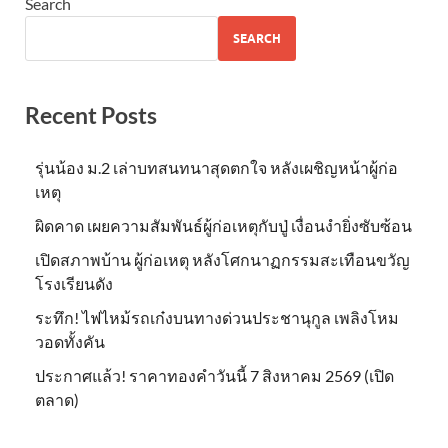
Search
SEARCH
Recent Posts
รุ่นน้อง ม.2 เล่าบทสนทนาสุดตกใจ หลังเผชิญหน้าผู้ก่อ
เหตุ
ผิดคาด เผยความสัมพันธ์ผู้ก่อเหตุกับปู่ เงื่อนงำยิ่งซับซ้อน
เปิดสภาพบ้าน ผู้ก่อเหตุ หลังโศกนาฏกรรมสะเทือนขวัญ
โรงเรียนดัง
ระทึก! ไฟไหม้รถเก๋งบนทางด่วนประชานุกูล เพลิงโหม
วอดทั้งคัน
ประกาศแล้ว! ราคาทองคำวันนี้ 7 สิงหาคม 2569 (เปิด
ตลาด)