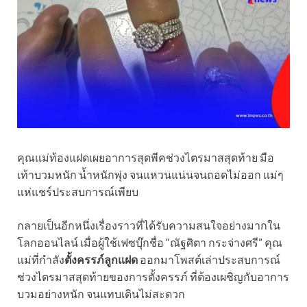
คุณแม่ท้องแฝดเผยอาการสุดพีคช่วงไตรมาสสุดท้าย มือ
เท้าบวมหนัก น้ำหนักพุ่ง จนแหวนแน่นจนถอดไม่ออก แม่ๆ
แห่แชร์ประสบการณ์เพียบ
กลายเป็นอีกหนึ่งเรื่องราวที่ได้รับความสนใจอย่างมากใน
โลกออนไลน์ เมื่อผู้ใช้เฟซบุ๊กชื่อ “ณัฐศิตา กระจ่างศรี” คุณ
แม่ที่กำลัง
ตั้งครรภ์ลูกแฝด
ออกมาโพสต์เล่าประสบการณ์
ช่วงไตรมาสสุดท้ายของการตั้งครรภ์ ที่ต้องเผชิญกับอาการ
บวมอย่างหนัก จนแทบเดินไม่สะดวก