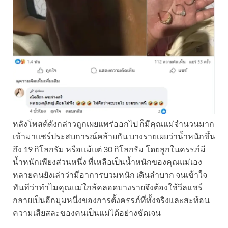
หลังโพสต์ดังกล่าวถูกเผยแพร่ออกไป ก็มีคุณแม่จำนวนมาก
เข้ามาแชร์ประสบการณ์คล้ายกัน บางรายเผยว่าน้ำหนักขึ้น
ถึง 19 กิโลกรัม หรือแม้แต่ 30 กิโลกรัม โดยลูกในครรภ์มี
น้ำหนักเพียงส่วนหนึ่ง ที่เหลือเป็นน้ำหนักของคุณแม่เอง
หลายคนยังเล่าว่ามีอาการบวมหนัก เดินลำบาก จนเข้าใจ
ทันทีว่าทำไมคุณแม่ใกล้คลอดบางรายจึงต้องใช้วีลแชร์
กลายเป็นอีกมุมหนึ่งของการตั้งครรภ์ที่ทั้งจริงและสะท้อน
ความเสียสละของคนเป็นแม่ได้อย่างชัดเจน