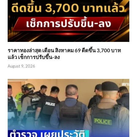
ราคาทองล่าสุด เดือน สิงหาคม 69 ดีดขึ้น 3,700 บาท
แล้ว เช็กการปรับขึ้น-ลง
August 9, 2026