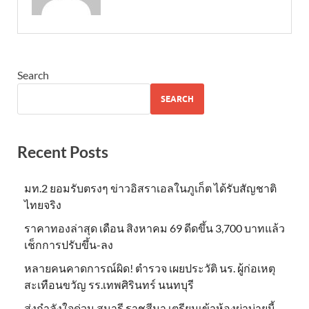
Search
SEARCH
Recent Posts
มท.2 ยอมรับตรงๆ ข่าวอิสราเอลในภูเก็ต ได้รับสัญชาติ
ไทยจริง
ราคาทองล่าสุด เดือน สิงหาคม 69 ดีดขึ้น 3,700 บาทแล้ว
เช็กการปรับขึ้น-ลง
หลายคนคาดการณ์ผิด! ตำรวจ เผยประวัติ นร. ผู้ก่อเหตุ
สะเทือนขวัญ รร.เทพศิรินทร์ นนทบุรี
ส่งกำลังใจด่วน สุนารี ราชสีมา เตรียมเข้าห้องผ่าบ่ายนี้