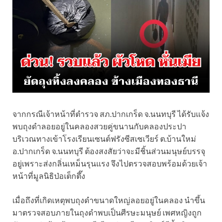
จากกรณีเจ้าหน้าที่ตำรวจ สภ.ปากเกร็ด จ.นนทบุรี ได้รับแจ้ง
พบถุงดำลอยอยู่ในคลองสวยคู่ขนานกับคลองประปา
บริเวณทางเข้าโรงเรียนเซนต์ฟรังซีสเซเวียร์ ต.บ้านใหม่
อ.ปากเกร็ด จ.นนทบุรี ต้องสงสัยว่าจะมีชิ้นส่วนมนุษย์บรรจุ
อยู่เพราะส่งกลิ่นเหม็นรุนแรง จึงไปตรวจสอบพร้อมด้วยเจ้า
หน้าที่มูลนิธิป่อเต็กตึ๊ง
เมื่อถึงที่เกิดเหตุพบถุงดำขนาดใหญ่ลอยอยู่ในคลอง นำขึ้น
มาตรวจสอบภายในถุงดำพบเป็นศีรษะมนุษย์ เพศหญิงถูก