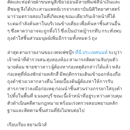
ตัดและห่อด้วยผ้าขนหนูสีเขียวอ่อนมีลายพิมพ์สีน้ำเงินและ
สีชมพู จึงได้ประสานแพทย์เวรจากสถาบันนิติวิทยาศาสตร์
มาร่วมตรวจสอบในที่เกิดเหตุ ขณะเดียวกันเจ้าหน้าที่ได้
ระดมกำลังค้นหาในบริเวณข้างเคียง เพื่อค้นหาชิ้นส่วนอื่น
ๆ ซึ่งคาดว่าอาจจะถูกทิ้งไว้ ซึ่งเป็นป่าหญ้ารกทึบ กระทั่งพบ
ถุงดำใส่ชิ้นส่วนมนุษย์เพิ่มอีกรวมทั้งหมด 5 ถุง
ล่าสุด ตามรายงานของ เพจเฟซบุ๊ก
ที่นี่ ประเทศนนท์
ระบุว่า
เจ้าหน้าที่ตำรวจสน.ทุ่งสองห้อง สามารถติดตามจับกุมตัว
นายต้อม ชายชาวลาว ผู้ต้องหาก่อเหตุดังกล่าวได้แล้ว หลัง
ก่อเหตุที่ห้องพักย่านหลักสี่ มีพฤติกรรมเดินเข้าออกห้องถือ
ถุงดำช่วงเวลากลางคืน โดยเบื้องต้นผู้ต้องหาให้การรับ
สารภาพว่าลงมือก่อเหตุ ก่อนนำชิ้นส่วนร่างภรรยาใส่ถุงดำ
ไปทิ้งในพื้นที่ จ.นนทบุรี ขณะนี้เจ้าหน้าที่อยู่ระหว่างควบคุม
ตัวดำเนินคดีตามกฎหมาย พร้อมเร่งตรวจสอบพยานหลัก
ฐานและติดตามชิ้นส่วนที่ยังไม่พบต่อไป
เรียบเรียง สยามนิวส์