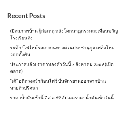
Recent Posts
เปิดสภาพบ้าน ผู้ก่อเหตุ หลังโศกนาฏกรรมสะเทือนขวัญ
โรงเรียนดัง
ระทึก! ไฟไหม้รถเก๋งบนทางด่วนประชานุกูล เพลิงโหม
วอดทั้งคัน
ประกาศแล้ว! ราคาทองคำวันนี้ 7 สิงหาคม 2569 (เปิด
ตลาด)
“เต้” อดีตวงดร้าก้อนไฟว์ ปั่นจักรยานออกจากบ้าน
หายตัวปริศนา
ราคาน้ำมันเช้านี้ 7 ส.ค.69 อัปเดตราคาน้ำมันเช้าวันนี้