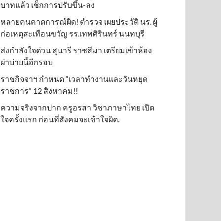
บาทแล้ว เช็กการปรับขึ้น-ลง
หลายคนคาดการณ์ผิด! ตำรวจ เผยประวัติ นร. ผู้
ก่อเหตุสะเทือนขวัญ รร.เทพศิรินทร์ นนทบุรี
ส่งกำลังใจด่วน สุนารี ราชสีมา เตรียมเข้าห้อง
ผ่าบ่ายนี้อีกรอบ
ราชกิจจาฯ กำหนด “เวลาทำงานและวันหยุด
ราชการ” 12 สิงหาคม!!
ความจริงจากปาก ครูอรสา วิชาภาษาไทย เปิด
ใจครั้งแรก ก่อนที่สังคมจะเข้าใจผิด.