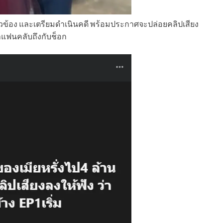
กี่ยวข้อง และเตรียมดำเนินคดี พร้อมประกาศจะปล่อยคลิปเสียง
าแฟนคลับถึงกับช็อก