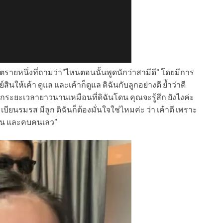
ตรายหนึ่งที่ถามว่า”ไหนตอนนั้นพูดนักว่าสามีดี” โดยมีการ
์สินให้เค้า ดูแล และเค้าก็ดูแล ดิฉันกับลูกอย่างดี ย้ำว่าดี
ลอกระยะเวลายาวนานเหมือนที่ดิฉันโดน คุณจะรู้สึก ยังไงค่ะ
บียนรมรส มีลูก ดิฉันก็ต้องมั่นใจใช่ไหมค่ะ ว่า เค้าดี เพราะ
่กิน และคบคนเลว”