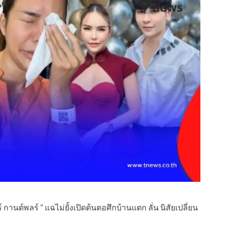
กานต์พลร์ ” แฉไม่ยั้งเปิดต้นตอศึกบ้านแตก ลั่น นิสัยเปลี่ยน