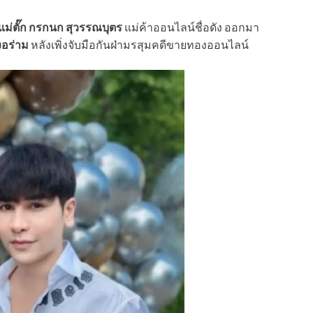
แม่ตั๊ก กรกนก สุวรรณบุตร
แม่ค้าออนไลน์ชื่อดัง ออกมา
องอร่าม
หลังเพิ่งจับมือกันฝ่ามรสุมคดีขายทองออนไลน์