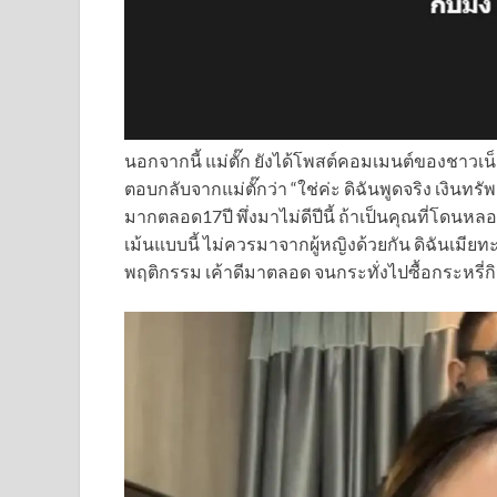
นอกจากนี้ แม่ตั๊ก ยังได้โพสต์คอมเมนต์ของชาวเน็
ตอบกลับจากแม่ตั๊กว่า “ใช่ค่ะ ดิฉันพูดจริง เงินทรัพย
มากตลอด17ปี พึ่งมาไม่ดีปีนี้ ถ้าเป็นคุณที่โดนห
เม้นแบบนี้ ไม่ควรมาจากผู้หญิงด้วยกัน ดิฉันเมียทะเ
พฤติกรรม เค้าดีมาตลอด จนกระทั่งไปซื้อกระหรี