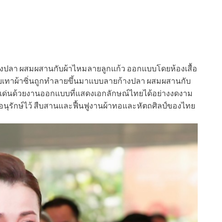
างปลา ผสมผสานกับผ้าไหมลายลูกแก้ว ออกแบบโดยห้องเสื้อ
บเทาผ้าซิ่นถูกทำลายขึ้นมาแบบลายก้างปลา ผสมผสานกับ
เด่นด้วยงานออกแบบที่แสดงเอกลักษณ์ไทยได้อย่างงดงาม
รงอนุรักษ์ไว้ สืบสานและฟื้นฟูงานผ้าทอและหัตถศิลป์ของไทย