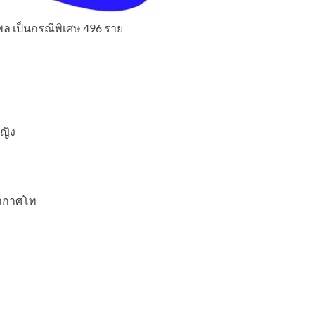
 เป็นกรณีพิเศษ 496 ราย
ญิง
อากาศโท