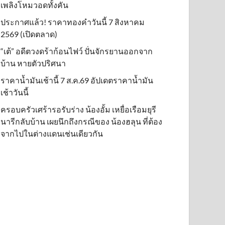
เพลิงโหมวอดทั้งคัน
ประกาศแล้ว! ราคาทองคำวันนี้ 7 สิงหาคม
2569 (เปิดตลาด)
“เต้” อดีตวงดร้าก้อนไฟว์ ปั่นจักรยานออกจาก
บ้าน หายตัวปริศนา
ราคาน้ำมันเช้านี้ 7 ส.ค.69 อัปเดตราคาน้ำมัน
เช้าวันนี้
ครอบครัวเศร้ารอรับร่าง น้องอั้ม เหยื่อเรือมยุรี
นารีกลับบ้าน เผยนึกถึงกรณีของ น้องฮลุน ที่ต้อง
จากไปในต่างแดนเช่นเดียวกัน