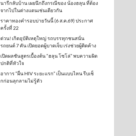
นารีกลับบ้าน เผยนึกถึงกรณีของ น้องฮลุน ที่ต้อง
จากไปในต่างแดนเช่นเดียวกัน
ราคาทองคำรอบบ่ายวันนี้ (6 ส.ค.69) ประกาศ
ครั้งที่ 22
ด่วน! เกิดอุบัติเหตุใหญ่ รถบรรทุกชนสนั่น
รถยนต์ 7 คัน เปิดยอดผู้บาดเจ็บ เร่งช่วยผู้ติดค้าง
เปิดผลชันสูตรเบื้องต้น “ฮลุน โซโล่” พบความผิด
ปกติที่หัวใจ
อาการ “ผื่น HIV ระยะแรก” เป็นแบบไหน รีบเช็
กก่อนลุกลามไม่รู้ตัว